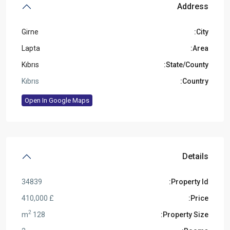
Address
Girne
City:
Lapta
Area:
Kıbrıs
State/County:
Kıbrıs
Country:
Open In Google Maps
Details
34839
Property Id:
£ 410,000
Price:
2
128 m
Property Size: