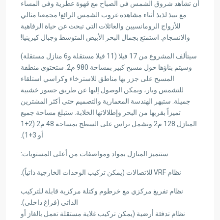
أن تشاهد شروق الشمس في الصباح مع قهوة عطرية وفي المساء
مع نبيذ لذيذ أثناء مشاهدة غروب الشمس الرائع! مجمعنا مثالي
للأزواج الرومانسيين والعائلات التي تبحث عن حياة الرفاهية
والانسجام. استمتع بجمال البحر الأبيض المتوسط وجبال كيرينيا!
سيتألف المشروع من 17 فيلا (11 فيلا مستقلة و6 منازل مستقلة)
وسيتم بناؤها حول مسبح كبير بمساحة 980 م2. ستحتوي منطقة
المسبح على جزر بها مناطق للاسترخاء وكراسي استلقاء
للتشمس وبار، ويمكن الوصول إليها عن طريق جسور خشبية
جميلة. ستبهر الهندسة المعمارية والتصميم حتى أكثر المشترين
تميزاً بقربها من البحر وإطلالاتها الخلابة. ستبلغ مساحة جميع
المنازل 128 م2 وتشمل تراس على السطح بمساحة 48 م2 (2+1
أو 3+1).
ستتميز المنازل بمواد ومواصفات من أعلى المستويات:
نظام VRF للاتصالات (يمكن تركيب الوحدات الخارجية ذاتياً).
نظام تفريغ مركزي مع خرطوم وكتلة مركزية قابلة للتركيب
الذاتي (فراغ داخلي).
نظام تدفئة أرضية (يمكن تركيب غلاية مستقلة تعمل بالغاز أو