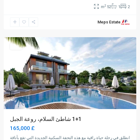
2
52 m
1
2
Meps Estate
Alsancak
,
Girne
للبيع
1+1 شاطئ السلام، روعة الجبل
£ 165,000
انطلق في رحلة حياة راقية مع هذه التحفة السكنية الجديدة التي تقع بأناقة