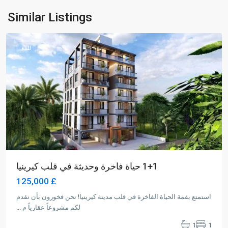
Karakum
,
Similar Listings
Girne
للبيع
1+1 حياة فاخرة وحديثة في قلب كيرينيا
£ 125,000
استمتع بقمة الحياة الفاخرة في قلب مدينة كيرينيا! نحن فخورون بأن نقدم
لكم مشروعاً عقارياً م
...
1
1