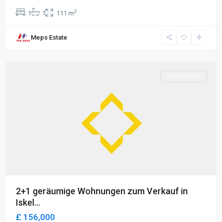
2
1
1
111 m
Long
Meps Estate
Beach
,
Iskele
Zu verkaufen
2+1 geräumige Wohnungen zum Verkauf in
Iskel...
£ 156,000