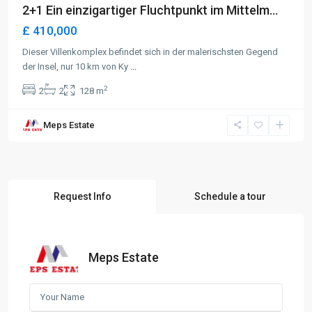
2+1 Ein einzigartiger Fluchtpunkt im Mittelm...
£ 410,000
Dieser Villenkomplex befindet sich in der malerischsten Gegend
der Insel, nur 10 km von Ky
...
2
2
2
128 m
Meps Estate
Request Info
Schedule a tour
Meps Estate