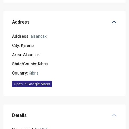
Address
Address:
alsancak
City:
Kyrenia
Area:
Alsancak
State/County:
Kıbrıs
Country:
Kıbrıs
Open In Google Maps
Details