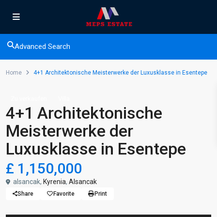
Advanced Search
Home
4+1 Architektonische Meisterwerke der Luxusklasse in Esentepe
Zu verkaufen
Villa
4+1 Architektonische
Meisterwerke der
Luxusklasse in Esentepe
£ 1,150,000
alsancak,
Kyrenia
,
Alsancak
Share
Favorite
Print