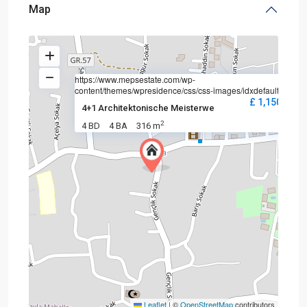
Map
https://www.mepsestate.com/wp-
content/themes/wpresidence/css/css-images/idxdefault.jpg
£ 1,150,000
4+1 Architektonische Meisterwe
2
4 BD
4 BA
316 m
Leaflet
|
©
OpenStreetMap
contributors