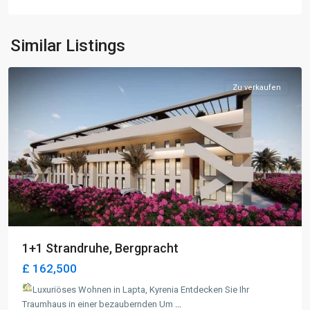
Lapta
,
Similar Listings
Kyrenia
Zu verkaufen
1+1 Strandruhe, Bergpracht
£ 162,500
Luxuriöses Wohnen in Lapta, Kyrenia Entdecken Sie Ihr
Traumhaus in einer bezaubernden Um
...