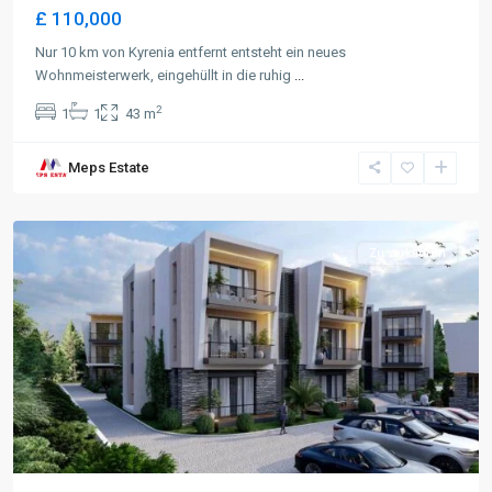
£ 110,000
Nur 10 km von Kyrenia entfernt entsteht ein neues
Wohnmeisterwerk, eingehüllt in die ruhig
...
2
1
1
43 m
Meps Estate
Lapta
,
Kyrenia
Zu verkaufen