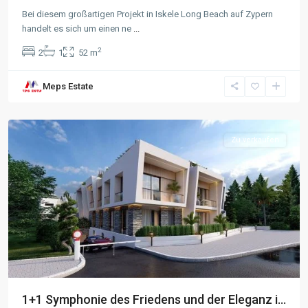
Bei diesem großartigen Projekt in Iskele Long Beach auf Zypern
handelt es sich um einen ne
...
2
2
1
52 m
Meps Estate
Alsancak
,
Kyrenia
Zu verkaufen
1+1 Symphonie des Friedens und der Eleganz i...