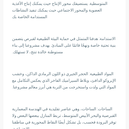
المتوسطية. يستضيفك محور الإنتاج حيث يمكنك إنتاج الأغذية
العضوية والمحور الاجتماعي حيث يمكنك تنفيذ النشاطات
المستدامة الخاصة بك
الاستدامة: هدفنا المتمثل في حماية البيئة الطبيعية لقبرص يتضمن
بنية تحتية خاصة ونهجًا قائمًا على المبادئ. يهدف مشروعنا إلى بناء
مستوطنة خالدة تنتج، لا تستهلك.
المواد الطبيعية: الحجر الجيري ذو اللون الرمادي الداكن، وخشب
الإيروكو الدافئ، وبلاط السيراميك الفاخر الذي يعكس التكامل مع
المواد التي ولدت واستخرجت من التربة هي أبرز معالم مشروعنا.
الساحات: الساحات، وهي عناصر تقليدية في الهندسة المعمارية
القبرصية والبحر الأبيض المتوسط، تربط المنازل ببعضها البعض ولا
توفر البرودة فحسب، بل تشكل أيضًا النقاط المحورية في مناطقنا
الاجتماعية.