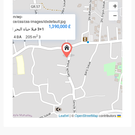
state.com/wp-
residence/css/css-images/idxdefault.jpg
£ 1,390,000
3+1 فيلا حياة البحر الأبيض الم
2
4 BA
205 m
3 BD
|
©
OpenStreetMap
contributors
Leaflet