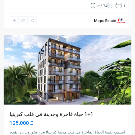
2
74 m
1
1
Meps Estate
Karakum
,
Girne
للبيع
1+1 حياة فاخرة وحديثة في قلب كيرينيا
£ 125,000
استمتع بقمة الحياة الفاخرة في قلب مدينة كيرينيا! نحن فخورون بأن نقدم