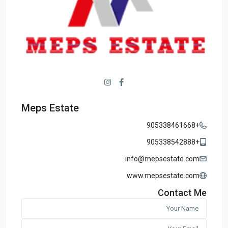
Meps Estate
+905338461668
+905338542888
info@mepsestate.com
www.mepsestate.com
Contact Me