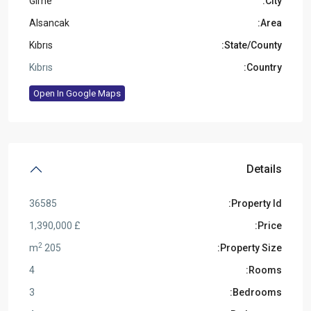
Girne
City:
Alsancak
Area:
Kıbrıs
State/County:
Kıbrıs
Country:
Open In Google Maps
Details
36585
Property Id:
£ 1,390,000
Price:
2
205 m
Property Size:
4
Rooms:
3
Bedrooms: