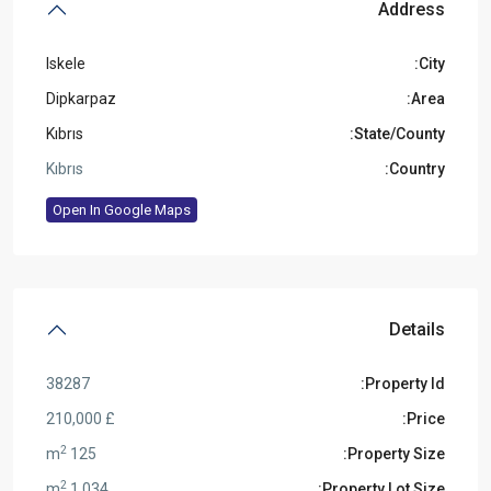
Address
Iskele
City:
Dipkarpaz
Area:
Kıbrıs
State/County:
Kıbrıs
Country:
Open In Google Maps
Details
38287
Property Id:
£ 210,000
Price:
2
125 m
Property Size:
2
1,034 m
Property Lot Size: