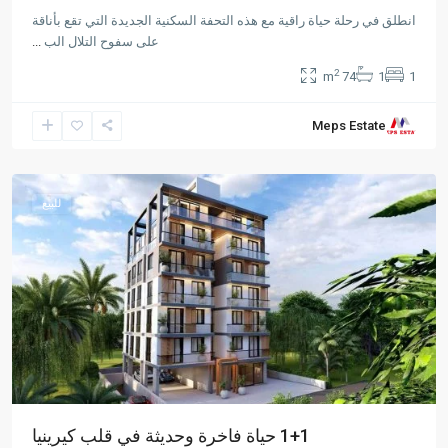
انطلق في رحلة حياة راقية مع هذه التحفة السكنية الجديدة التي تقع بأناقة
على سفوح التلال الب
...
2
74 m
1
1
Meps Estate
Karakum
,
Girne
للبيع
1+1 حياة فاخرة وحديثة في قلب كيرينيا