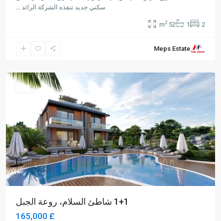
سكني جديد تنفذه الشركة الرائد
...
2
52 m
1
2
Meps Estate
Alsancak
,
Girne
للبيع
1+1 شاطئ السلام، روعة الجبل
£ 165,000