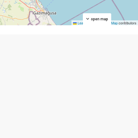
open map
Leaflet
|
©
OpenStreetMap
contributors