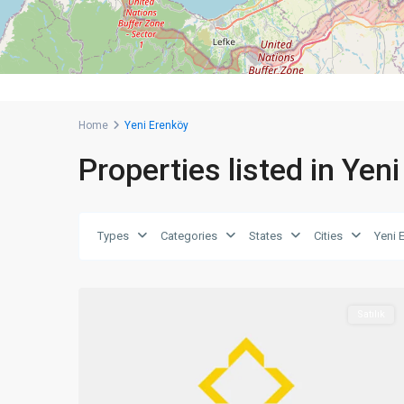
Home
Yeni Erenköy
Properties listed in Yen
Yeni
Types
Categories
States
Cities
Yeni 
Erenköy
,
0
İskele
Satılık