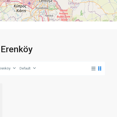
i Erenköy
Erenköy
Default