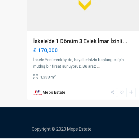
İskele’de 1 Dönüm 3 Evlek İmar İzinli ...
£ 170,000
İskele Yenierenköy'de, hayallerinizin başlangıcı için
müthiş bir fırsat sunuyoruz! Bu araz
...
2
1,338 m
Meps Estate
Copyright © 2023 Meps Estate