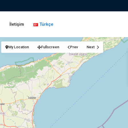
g
İletişim
Türkçe
My Location
Fullscreen
Prev
Next