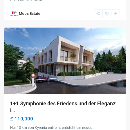
Meps Estate
Alsancak
,
Kyrenia
Zu verkaufen
1+1 Symphonie des Friedens und der Eleganz
i...
£ 110,000
Nur 10 km von Kyrenia entfernt entsteht ein neues