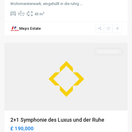
Wohnmeisterwerk, eingehüllt in die ruhig
...
2
1
1
43 m
Meps Estate
Lapta
,
Kyrenia
Zu verkaufen
2+1 Symphonie des Luxus und der Ruhe
£ 190,000