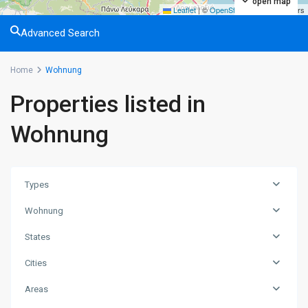
open map
Leaflet
|
©
OpenStreetMap
contributors
Advanced Search
Home
Wohnung
Properties listed in
Wohnung
Types
Wohnung
States
Cities
Areas