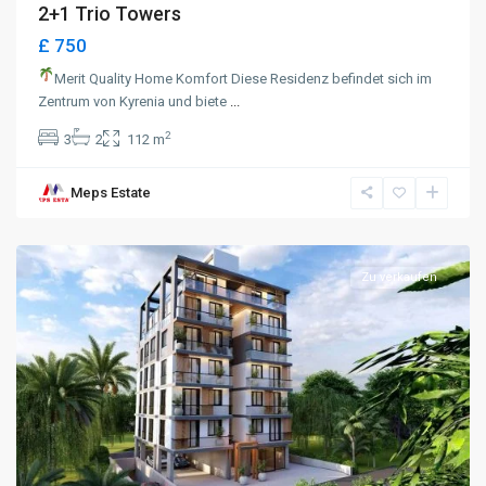
2+1 Trio Towers
£ 750
Merit Quality Home Komfort Diese Residenz befindet sich im
Zentrum von Kyrenia und biete
...
2
3
2
112 m
Meps Estate
Karakum
,
Kyrenia
Zu verkaufen