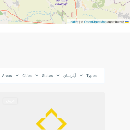
|
©
OpenStreetMap
contributors
Leaflet
Types
آپارتمان
States
Cities
Areas
Lapta
,
8
Girne
0
فروش