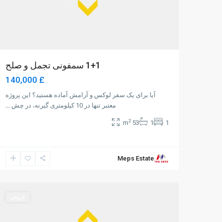
1+1 سمفونی تجمل و صلح
£ 140,000
آیا برای یک سفر لوکس و آرامش آماده هستید؟ این پروژه
معتبر تنها در 10 کیلومتری گیرنه، در چش
...
2
53 m
1
1
Meps Estate
Lapta
,
8
Girne
0
فروش