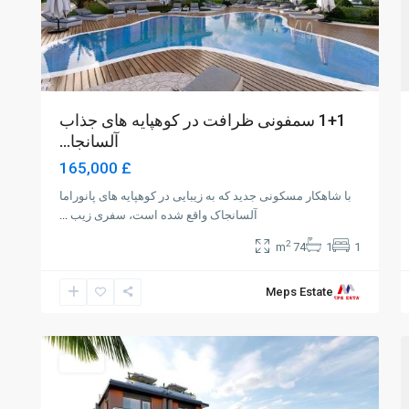
1+1 سمفونی ظرافت در کوهپایه های جذاب
آلسانجا...
£ 165,000
با شاهکار مسکونی جدید که به زیبایی در کوهپایه های پانوراما
آلسانجاک واقع شده است، سفری زیب
...
2
74 m
1
1
Meps Estate
Alsancak
,
Girne
1
فروش