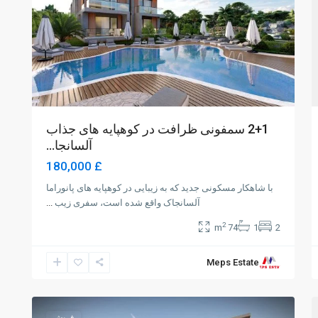
2+1 سمفونی ظرافت در کوهپایه های جذاب
آلسانجا...
£ 180,000
با شاهکار مسکونی جدید که به زیبایی در کوهپایه های پانوراما
آلسانجاک واقع شده است، سفری زیب
...
2
74 m
1
2
Meps Estate
Girne
2
فروش