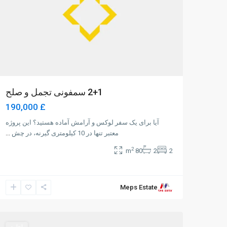
2+1 سمفونی تجمل و صلح
£ 190,000
آیا برای یک سفر لوکس و آرامش آماده هستید؟ این پروژه
معتبر تنها در 10 کیلومتری گیرنه، در چش
...
2
80 m
2
2
Meps Estate
7
Girne
0
اجاره