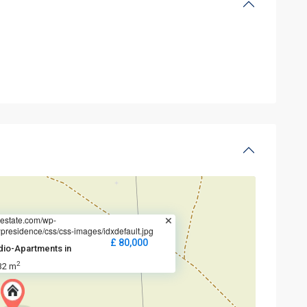
estate.com/wp-
presidence/css/css-images/idxdefault.jpg
£ 80,000
dio-Apartments in
2
32 m