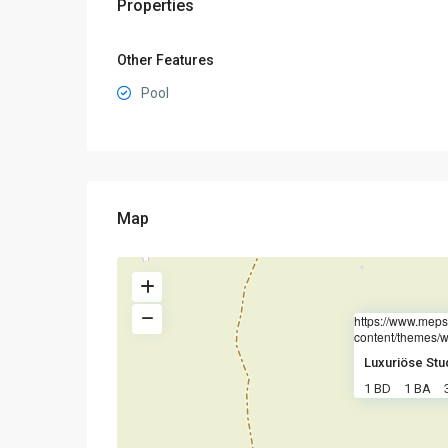
Properties
Other Features
Pool
Map
https://www.meps
content/themes/w
Luxuriöse Stu
1 BD
1 BA