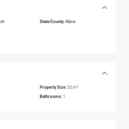
ach
State/County:
Kıbrıs
2
0
Property Size:
32 m
Bathrooms:
1