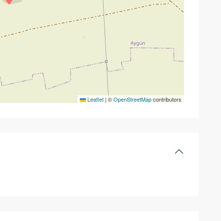
Leaflet
|
©
OpenStreetMap
contributors