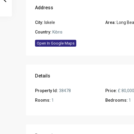
Address
City:
Iskele
Area:
Long Be
Country:
Kıbrıs
Open In Google Maps
Details
Property Id:
38478
Price:
£ 80,00
Rooms:
1
Bedrooms:
1