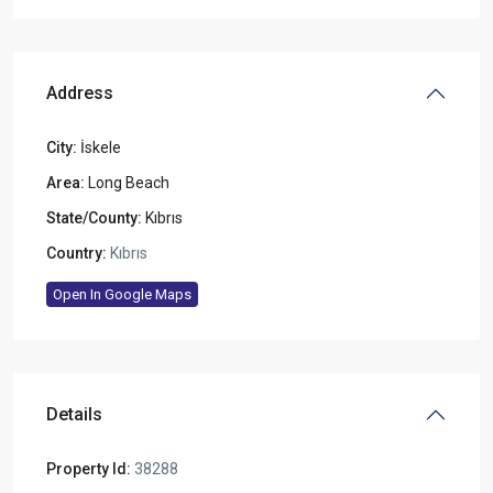
Address
City:
İskele
Area:
Long Beach
State/County:
Kıbrıs
Country:
Kıbrıs
Open In Google Maps
Details
Property Id:
38288