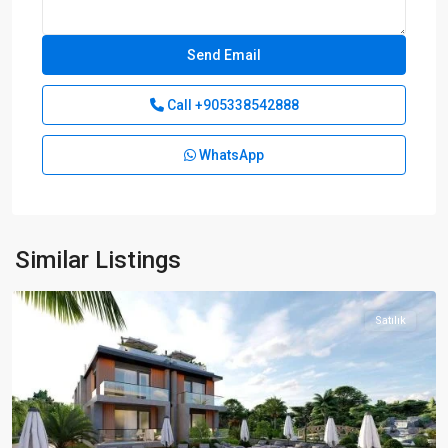
Call
+905338542888
WhatsApp
Alsancak
,
Similar Listings
Girne
Satılık