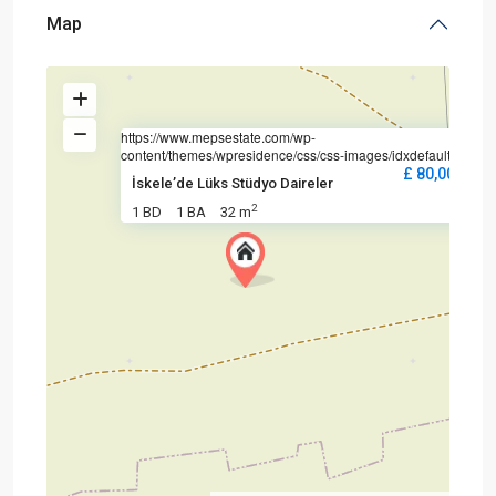
Map
https://www.mepsestate.com/wp-
content/themes/wpresidence/css/css-images/idxdefault.jpg
£ 80,000
İskele’de Lüks Stüdyo Daireler
2
1 BD
1 BA
32 m