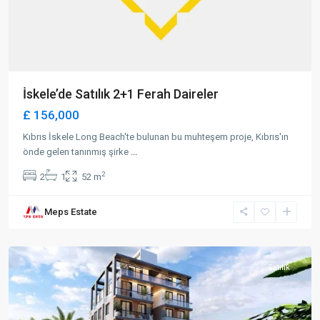
İskele’de Satılık 2+1 Ferah Daireler
£ 156,000
Kıbrıs İskele Long Beach'te bulunan bu muhteşem proje, Kıbrıs'ın
önde gelen tanınmış şirke
...
2
2
1
52 m
Meps Estate
Karakum
,
Girne
Satılık