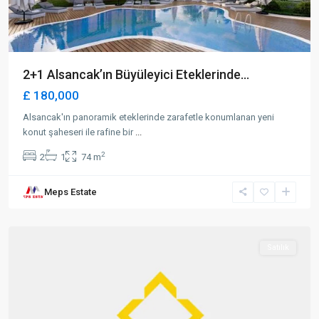
2+1 Alsancak’ın Büyüleyici Eteklerinde...
£ 180,000
Alsancak'ın panoramik eteklerinde zarafetle konumlanan yeni
konut şaheseri ile rafine bir
...
2
2
1
74 m
Long
Meps Estate
Beach
,
İskele
Satılık