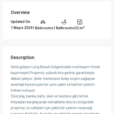
Overview
Updated On:
2
1 Mayıs 2024
1 Bedrooms
1 Bathrooms
32 m
Description
Hızla gelişen Long Beach bölgesindeki muhteşem fırsatı
kaçırmayın! Projemiz, yüksek kira getirisi garantisiyle
dikkat çekiyor. Şehir merkezine kolay erişim sağlayan
avantajlı konumuyla her yere yakın ve karlı bir yatırım
imkanı sunuyor.
Özel plaj, banka, kafe, okul ve hastane gibi temel
ihtiyaçları karşılayacak olanaklarla dolu bu bölgedeki
projemiz, ev sahipleri için çekici bir yatırım seçeneği
sunuyor. Konforlu, huzurlu ve sakin bir yaşam arzulayan