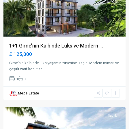
1+1 Girne’nin Kalbinde Lüks ve Modern ...
£ 125,000
Girne'nin kalbinde lüks yaşamın zirvesine ulaşın! Modern mimari ve
çeşitli zarif konutlar
...
1
1
Meps Estate
Alsancak
,
Girne
Satılık