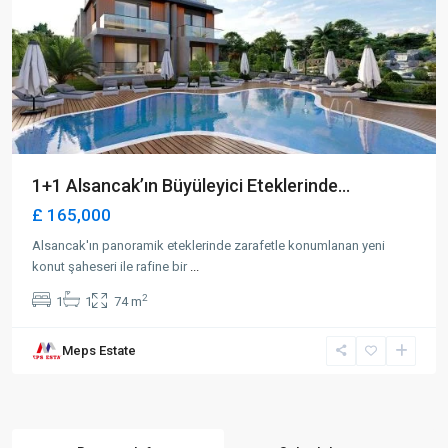
1+1 Alsancak’ın Büyüleyici Eteklerinde...
£ 165,000
Alsancak'ın panoramik eteklerinde zarafetle konumlanan yeni
konut şaheseri ile rafine bir
...
2
1
1
74 m
Meps Estate