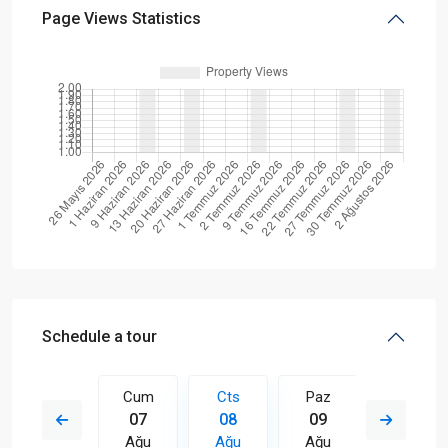
Page Views Statistics
Schedule a tour
Paz
Cum
Cts
Paz
Pts
16
07
08
09
10
Ağu
Ağu
Ağu
Ağu
Ağu