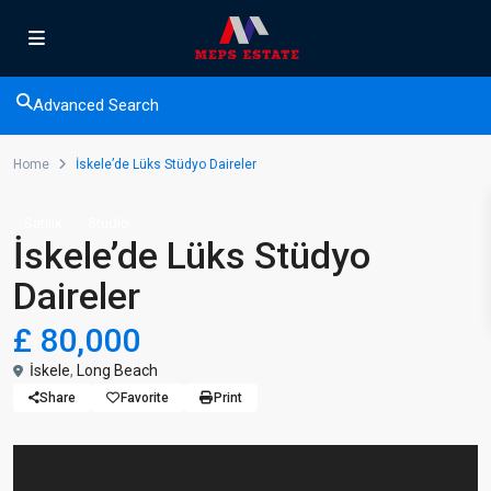
Advanced Search
Home
İskele’de Lüks Stüdyo Daireler
Satılık
Studio
İskele’de Lüks Stüdyo
Daireler
£ 80,000
İskele
,
Long Beach
Share
Favorite
Print