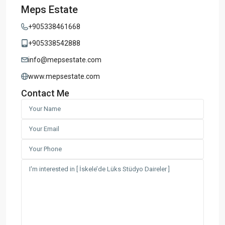
Meps Estate
+905338461668
+905338542888
info@mepsestate.com
www.mepsestate.com
Contact Me