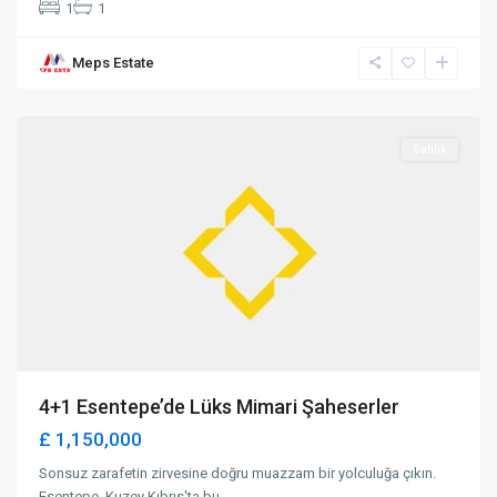
1
1
Meps Estate
Alsancak
,
Girne
Satılık
4+1 Esentepe’de Lüks Mimari Şaheserler
£ 1,150,000
Sonsuz zarafetin zirvesine doğru muazzam bir yolculuğa çıkın.
Esentepe, Kuzey Kıbrıs'ta bu
...