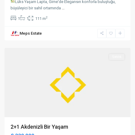
Lüks Yaşam Lapta, Girne'de Elegansın konforla buluştuğu,
büyüleyici bir sahil ortamında
...
2
1
1
111 m
Meps Estate
Alsancak
,
Girne
Satılık
2+1 Akdenizli Bir Yaşam