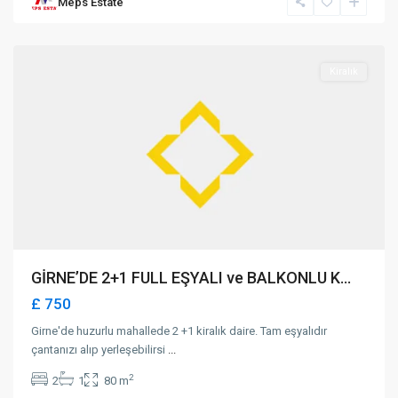
Meps Estate
Girne
,
Girne
Kiralık
GİRNE’DE 2+1 FULL EŞYALI ve BALKONLU K...
£ 750
Girne'de huzurlu mahallede 2 +1 kiralık daire. Tam eşyalıdır
çantanızı alıp yerleşebilirsi
...
2
2
1
80 m