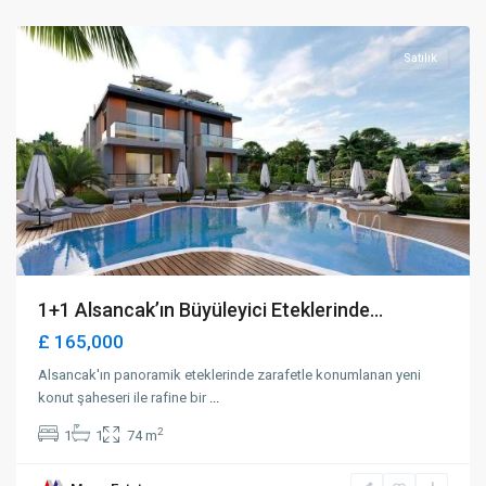
Girne
Satılık
1+1 Alsancak’ın Büyüleyici Eteklerinde...
£ 165,000
Alsancak'ın panoramik eteklerinde zarafetle konumlanan yeni
konut şaheseri ile rafine bir
...
2
1
1
74 m
Yukarı