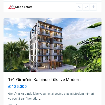
Meps Estate
Karakum
,
Girne
Satılık
1+1 Girne’nin Kalbinde Lüks ve Modern ...
£ 125,000
Girne'nin kalbinde lüks yaşamın zirvesine ulaşın! Modern mimari
ve çeşitli zarif konutlar
...