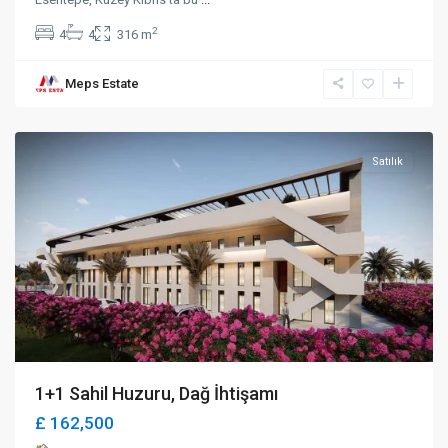
2
4
4
316 m
Meps Estate
Lapta
,
Girne
Satılık
1+1 Sahil Huzuru, Dağ İhtişamı
£ 162,500