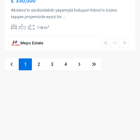
£ 330,000
Akdeniz'in sürdürülebilir yaşamıyla buluşun! Kıbrıs'ın özünü
taşıyan projemizde eşsiz bir
...
2
2
2
118 m
Meps Estate
1
2
3
4