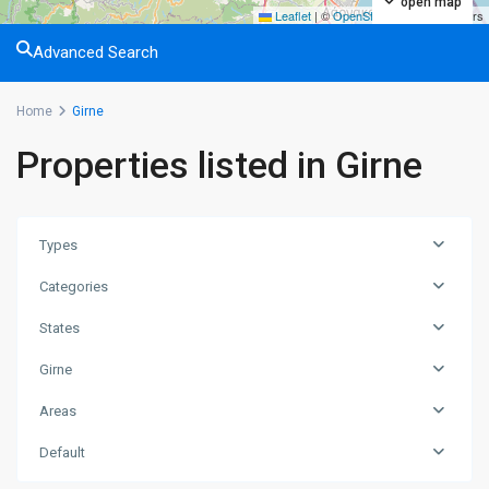
open map
Leaflet
|
©
OpenStreetMap
contributors
Advanced Search
Home
Girne
Properties listed in Girne
Types
Categories
States
Girne
Areas
Default
Alsancak
,