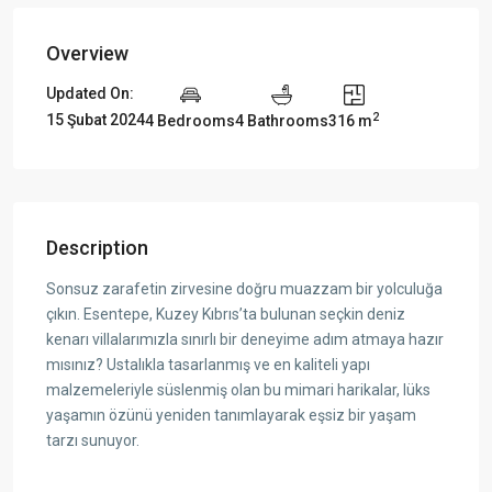
Overview
Updated On:
2
15 Şubat 2024
4 Bedrooms
4 Bathrooms
316 m
Description
Sonsuz zarafetin zirvesine doğru muazzam bir yolculuğa
çıkın. Esentepe, Kuzey Kıbrıs’ta bulunan seçkin deniz
kenarı villalarımızla sınırlı bir deneyime adım atmaya hazır
mısınız? Ustalıkla tasarlanmış ve en kaliteli yapı
malzemeleriyle süslenmiş olan bu mimari harikalar, lüks
yaşamın özünü yeniden tanımlayarak eşsiz bir yaşam
tarzı sunuyor.