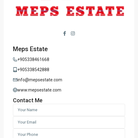
Meps Estate
+905338461668
+905338542888
info@mepsestate.com
www.mepsestate.com
Contact Me