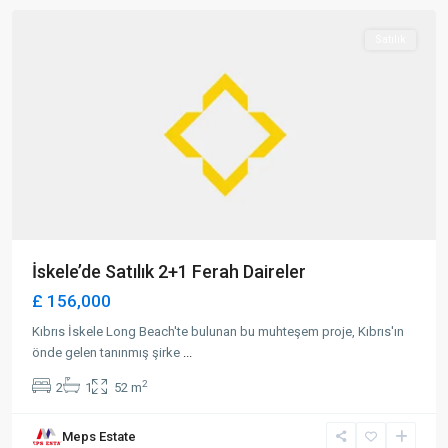
Satılık
İskele’de Satılık 2+1 Ferah Daireler
£ 156,000
Kıbrıs İskele Long Beach'te bulunan bu muhteşem proje, Kıbrıs'ın
önde gelen tanınmış şirke
...
2
2
1
52 m
Meps Estate
Karakum
,