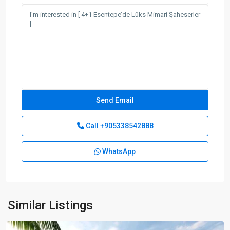
Call
+905338542888
WhatsApp
Alsancak
,
Similar Listings
Girne