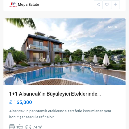
Meps Estate
Alsancak
,
Girne
Satılık
1+1 Alsancak’ın Büyüleyici Eteklerinde...
£ 165,000
Alsancak'ın panoramik eteklerinde zarafetle konumlanan yeni
konut şaheseri ile rafine bir
...
2
1
1
74 m