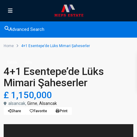
Advanced Search
Home
4+1 Esentepe’de Lüks Mimari Şaheserler
Satılık
Villa
4+1 Esentepe’de Lüks
Mimari Şaheserler
£ 1,150,000
alsancak,
Girne
,
Alsancak
Share
Favorite
Print