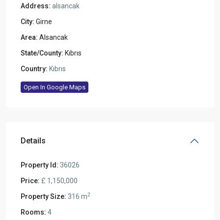
Address:
alsancak
City:
Girne
Area:
Alsancak
State/County:
Kıbrıs
Country:
Kıbrıs
Open In Google Maps
Details
Property Id:
36026
Price:
£ 1,150,000
2
Property Size:
316 m
Rooms:
4