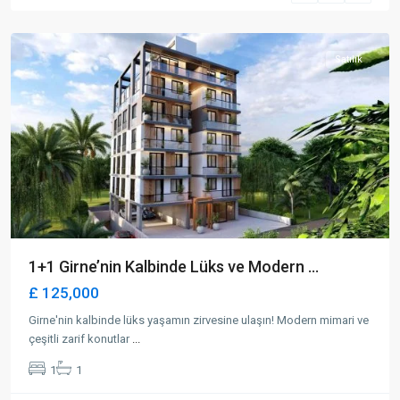
Girne
Satılık
1+1 Girne’nin Kalbinde Lüks ve Modern ...
£ 125,000
Girne'nin kalbinde lüks yaşamın zirvesine ulaşın! Modern mimari ve
çeşitli zarif konutlar
...
1
1