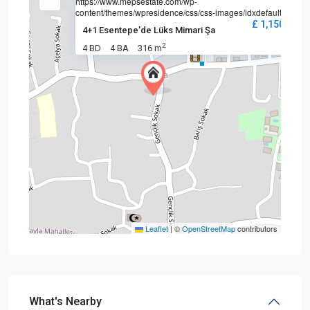
https://www.mepsestate.com/wp-
content/themes/wpresidence/css/css-images/idxdefault.jpg
£ 1,150,000
4+1 Esentepe’de Lüks Mimari Şa
2
4 BD
4 BA
316 m
Leaflet
|
©
OpenStreetMap
contributors
What's Nearby