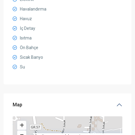
Havalandırma
Havuz
İç Detay
Isıtma
Ön Bahçe
Sıcak Banyo
Su
Map