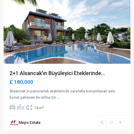
Satılık
2+1 Alsancak’ın Büyüleyici Eteklerinde...
£ 180,000
Alsancak'ın panoramik eteklerinde zarafetle konumlanan yeni
konut şaheseri ile rafine bir
...
2
2
1
74 m
Long
Meps Estate
Beach
,
İskele