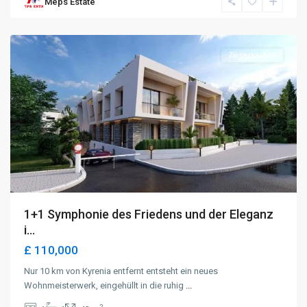
Meps Estate
Alsancak
,
Kyrenia
Zu verkaufen
1+1 Symphonie des Friedens und der Eleganz
i...
£ 110,000
Nur 10 km von Kyrenia entfernt entsteht ein neues
Wohnmeisterwerk, eingehüllt in die ruhig
...
2