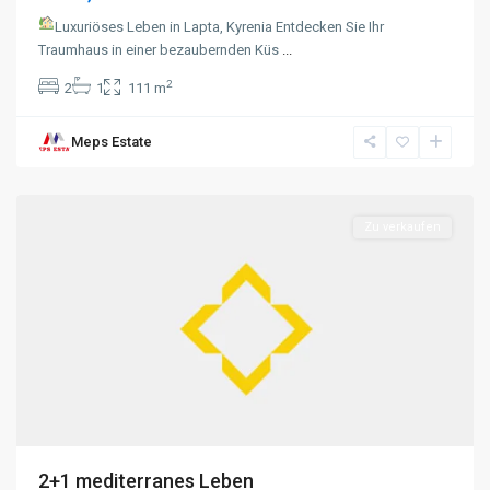
Luxuriöses Leben in Lapta, Kyrenia Entdecken Sie Ihr
Traumhaus in einer bezaubernden Küs
...
2
2
1
111 m
Meps Estate
Alsancak
,
Kyrenia
Zu verkaufen
2+1 mediterranes Leben