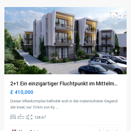
Kyrenia
Zu verkaufen
2+1 Ein einzigartiger Fluchtpunkt im Mittelm...
£ 410,000
Dieser Villenkomplex befindet sich in der malerischsten Gegend
der Insel, nur 10 km von Ky
...
2
2
2
128 m