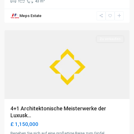
1
1
43 m
Meps Estate
Alsancak
,
Kyrenia
Zu verkaufen
4+1 Architektonische Meisterwerke der
Luxusk...
£ 1,150,000
Begeben Sie sich auf eine großartige Reise zum Gipfel