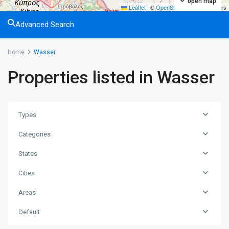
open map
Leaflet
|
©
OpenStreetMap
contributors
Advanced Search
Home
Wasser
Properties listed in Wasser
Types
Categories
States
Cities
Areas
Default
Lapta
,