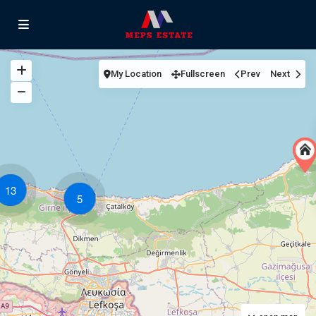
My Location
Fullscreen
Prev
Next
13
5