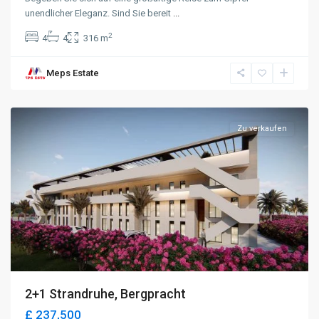
unendlicher Eleganz. Sind Sie bereit
...
2
4
4
316 m
Meps Estate
Lapta
,
Kyrenia
Zu verkaufen
2+1 Strandruhe, Bergpracht
£ 237,500