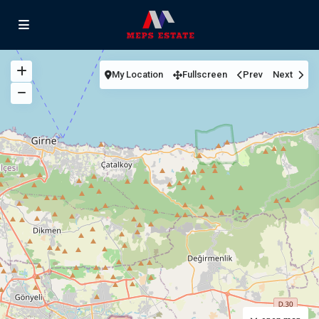
My Location
Fullscreen
Prev
Next