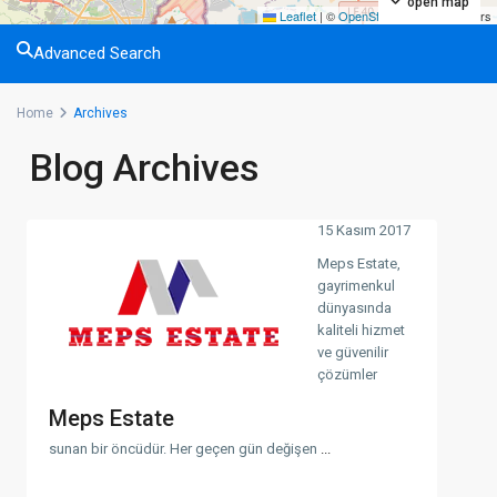
open map
Leaflet
|
©
OpenStreetMap
contributors
Advanced Search
Home
Archives
Blog Archives
15 Kasım 2017
Meps Estate,
gayrimenkul
dünyasında
kaliteli hizmet
ve güvenilir
çözümler
Meps Estate
sunan bir öncüdür. Her geçen gün değişen
...