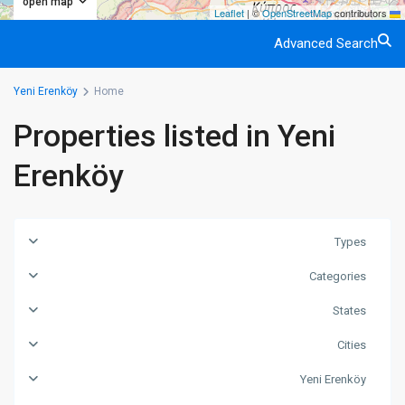
open map
|
©
OpenStreetMap
contributors
Leaflet
Advanced Search
Yeni Erenköy
Home
Properties listed in Yeni
Erenköy
Types
Categories
States
Cities
Yeni Erenköy