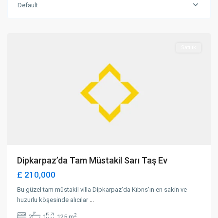
Default
Dipkarpaz
,
İskele
Satılık
Dipkarpaz’da Tam Müstakil Sarı Taş Ev
£ 210,000
Bu güzel tam müstakil villa Dipkarpaz'da Kıbrıs'ın en sakin ve
huzurlu köşesinde alıcılar
...
2
2
1
125 m