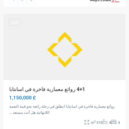
Alsancak
,
Girne
للبيع
4+1 روائع معمارية فاخرة في اسانتابا
£ 1,150,000
روائع معمارية فاخرة في اسانتابا انطلق في رحلة رائعة نحو قمة النعمة
اللانهائية.هل أنت مستعد
...
2
316 m
4
4