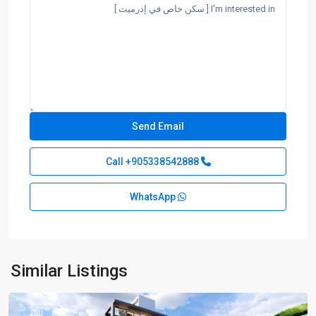
+905338542888
Call
WhatsApp
Karakum
,
Similar Listings
Girne
للبيع