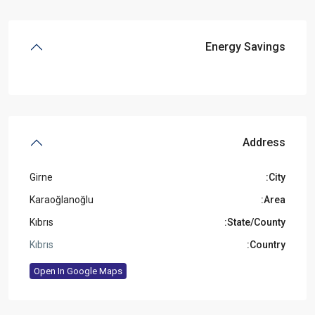
Energy Savings
Address
Girne
City:
Karaoğlanoğlu
Area:
Kıbrıs
State/County:
Kıbrıs
Country:
Open In Google Maps