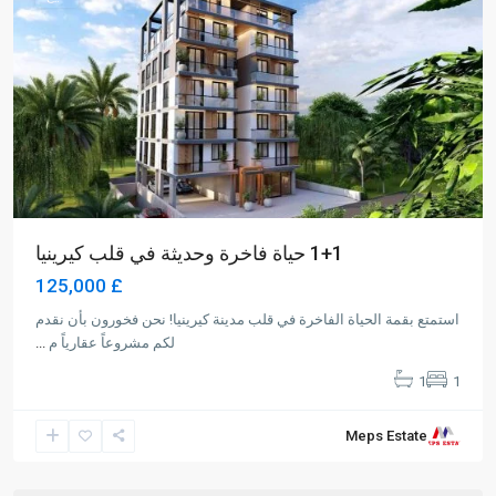
1+1 حياة فاخرة وحديثة في قلب كيرينيا
£ 125,000
استمتع بقمة الحياة الفاخرة في قلب مدينة كيرينيا! نحن فخورون بأن نقدم
لكم مشروعاً عقارياً م
...
1
1
Long
Meps Estate
Beach
,
Iskele