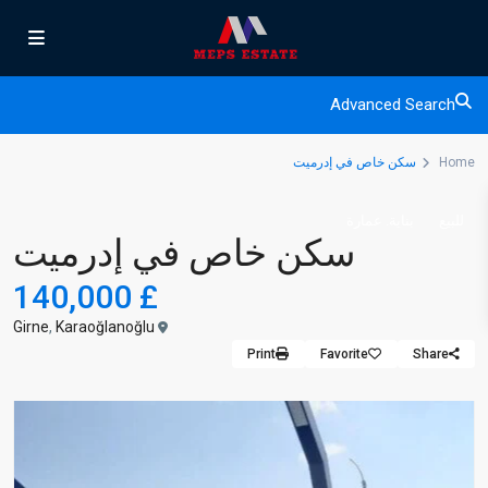
Advanced Search
Home
سكن خاص في إدرميت
للبيع
بناية. عمارة
سكن خاص في إدرميت
£ 140,000
Girne
,
Karaoğlanoğlu
Print
Favorite
Share