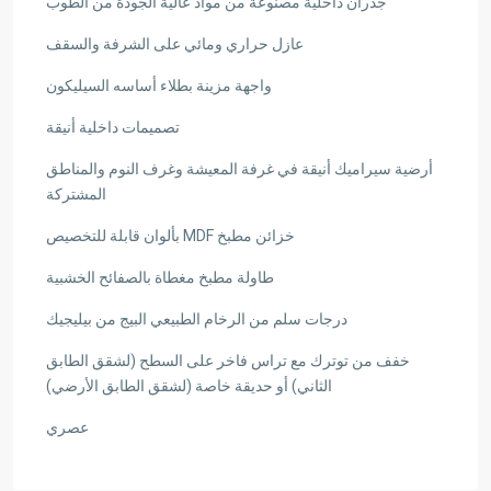
جدران داخلية مصنوعة من مواد عالية الجودة من الطوب
عازل حراري ومائي على الشرفة والسقف
واجهة مزينة بطلاء أساسه السيليكون
تصميمات داخلية أنيقة
أرضية سيراميك أنيقة في غرفة المعيشة وغرف النوم والمناطق
المشتركة
خزائن مطبخ MDF بألوان قابلة للتخصيص
طاولة مطبخ مغطاة بالصفائح الخشبية
درجات سلم من الرخام الطبيعي البيج من بيليجيك
خفف من توترك مع تراس فاخر على السطح (لشقق الطابق
الثاني) أو حديقة خاصة (لشقق الطابق الأرضي)
عصري