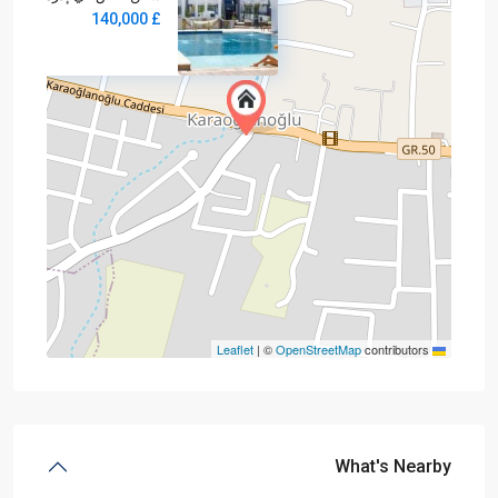
£ 140,000
2
60 m
1 BD
|
©
OpenStreetMap
contributors
Leaflet
What's Nearby