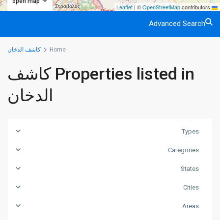
open map
|
©
OpenStreetMap
contributors
Leaflet
Advanced Search
Home
كاشف الدخان
Properties listed in كاشف
الدخان
Types
Categories
States
Cities
Areas