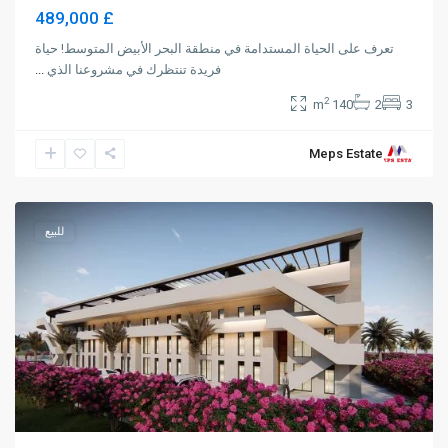
£ 489,000
تعرف على الحياة المستدامة في منطقة البحر الأبيض المتوسط! حياة
فريدة تنتظرك في مشروعنا الذي
...
2
140 m
2
3
Meps Estate
Lapta
,
Girne
للبيع