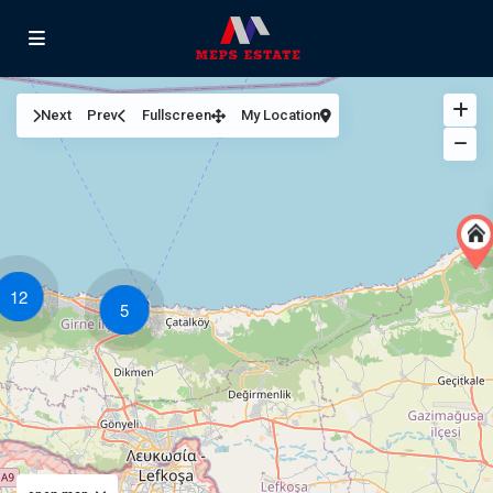
Next
Prev
Fullscreen
My Location
12
5