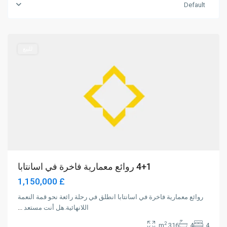
Default
Alsancak
,
Girne
للبيع
4+1 روائع معمارية فاخرة في اسانتابا
£ 1,150,000
روائع معمارية فاخرة في اسانتابا انطلق في رحلة رائعة نحو قمة النعمة
اللانهائية.هل أنت مستعد
...
2
316 m
4
4