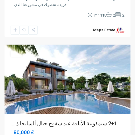
فريدة تنتظرك في مشروعنا الذي
...
2
118 m
2
2
Meps Estate
Alsancak
,
Girne
للبيع
2+1 سيمفونية الأناقة عند سفوح جبال ألسانجاك ...
£ 180,000