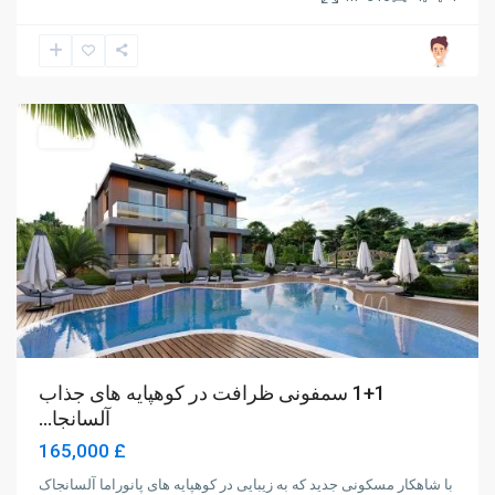
Alsancak
,
Girne
فروش
1+1 سمفونی ظرافت در کوهپایه های جذاب
آلسانجا...
£ 165,000
با شاهکار مسکونی جدید که به زیبایی در کوهپایه های پانوراما آلسانجاک