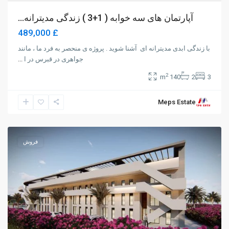
آپارتمان های سه خوابه ( 1+3 ) زندگی مدیترانه...
£ 489,000
با زندگی ابدی مدیترانه ای آشنا شوید . پروژه ی منحصر به فرد ما ، مانند
جواهری در قبرس در ا
...
2
140 m
2
3
Meps Estate
Girne
فروش