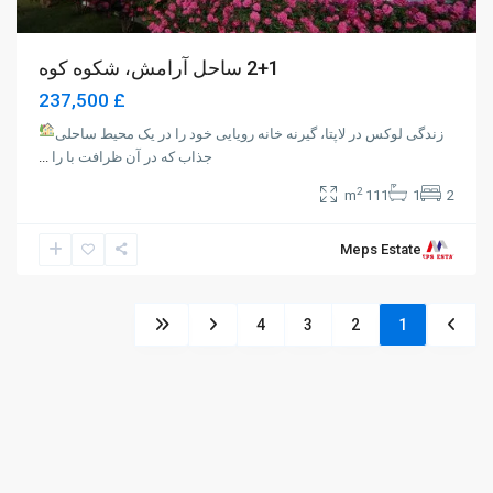
2+1 ساحل آرامش، شکوه کوه
£ 237,500
زندگی لوکس در لاپتا، گیرنه خانه رویایی خود را در یک محیط ساحلی
جذاب که در آن ظرافت با را
...
2
111 m
1
2
Meps Estate
4
3
2
1