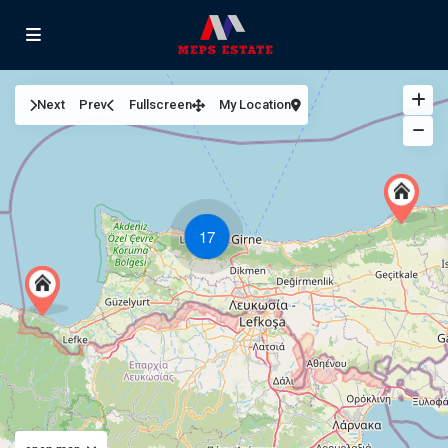
Next
Prev
Fullscreen
My Location
17