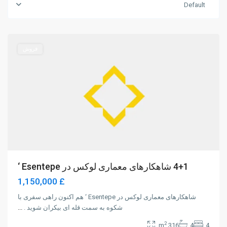
Default
Alsancak
,
Girne
فروش
4+1 شاهکارهای معماری لوکس در Esentepe ‘
£ 1,150,000
شاهکارهای معماری لوکس در Esentepe ‘ هم اکنون راهی سفری با
شکوه به سمت قله ای بیکران شوید .
...
2
316 m
4
4