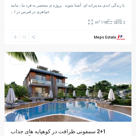
با زندگی ابدی مدیترانه ای آشنا شوید . پروژه ی منحصر به فرد ما ، مانند
جواهری در قبرس در ا
...
2
118 m
2
2
Meps Estate
Alsancak
,
Girne
فروش
2+1 سمفونی ظرافت در کوهپایه های جذاب