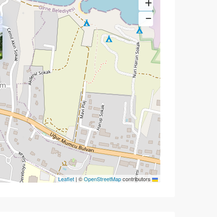
|
©
OpenStreetMap
contributors
Leaflet