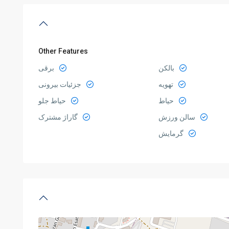
Other Features
بالکن
برقی
تهویه
جزئیات بیرونی
حیاط
حیاط جلو
سالن ورزش
گاراژ مشترک
گرمایش