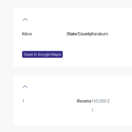
Kıbrıs
State/County:
Karakum
Open In Google Maps
1
Rooms:
£ 165,000
1