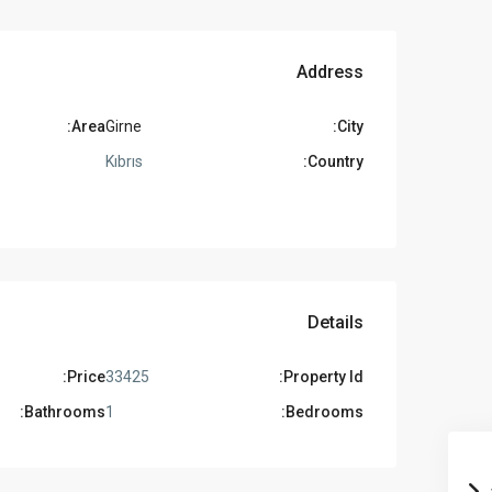
Address
Area:
Girne
City:
Kıbrıs
Country:
Details
Price:
33425
Property Id:
Bathrooms:
1
Bedrooms: