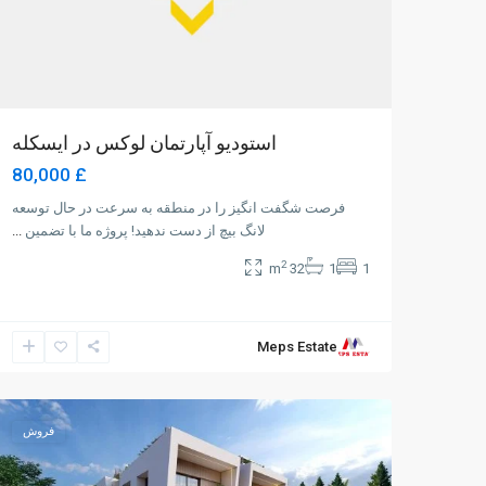
استودیو آپارتمان لوکس در ایسکله
£ 80,000
فرصت شگفت انگیز را در منطقه به سرعت در حال توسعه
لانگ بیچ از دست ندهید! پروژه ما با تضمین
...
2
32 m
1
1
Meps Estate
Alsancak
,
2
Girne
47
فروش