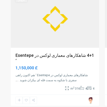
4+1 شاهکارهای معماری لوکس در Esentepe
‘
£ 1,150,000
شاهکارهای معماری لوکس در Esentepe ‘ هم اکنون راهی
سفری با شکوه به سمت قله ای بیکران شوید .
...
2
316 m
4
4