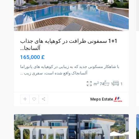
1+1 سمفونی ظرافت در کوهپایه های جذاب
آلسانجا...
£ 165,000
با شاهکار مسکونی جدید که به زیبایی در کوهپایه های پانوراما
آلسانجاک واقع شده است، سفری زیب
...
2
74 m
1
1
Meps Estate
Karaoglanoglu
,
Girne
3
فروش