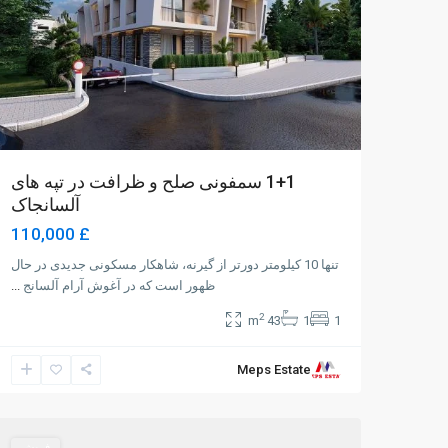
1+1 سمفونی صلح و ظرافت در تپه های
آلسانجاک
£ 110,000
تنها 10 کیلومتر دورتر از گیرنه، شاهکار مسکونی جدیدی در حال
ظهور است که در آغوش آرام آلسانج
...
2
43 m
1
1
Meps Estate
Girne
28
فروش