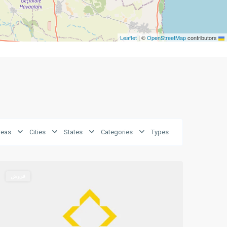
|
©
OpenStreetMap
contributors
Leaflet
Long
reas
Cities
States
Categories
Types
Beach
,
8
Iskele
0
فروش