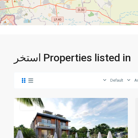
Properties listed in استخر
Default
A
Alsancak
,
Girne
1
فروش