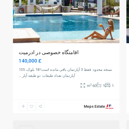
اقامتگاه خصوصی در ادرمیت
£ 140,000
نسخه محدود: فقط 3 آپارتمان باقی مانده است! 18 بلوک، 135
آپارتمان تعداد طبقات: دو طبقه آپار
...
2
60 m
1
1
Meps Estate
Alsancak
,
Girne
0
فروش