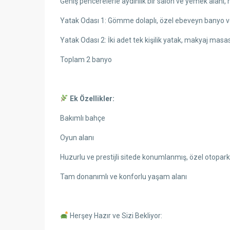
Geniş pencerelerle aydınlık bir salon ve yemek alanı,
Yatak Odası 1: Gömme dolaplı, özel ebeveyn banyo ve
Yatak Odası 2: İki adet tek kişilik yatak, makyaj masa
Toplam 2 banyo
Ek Özellikler:
Bakımlı bahçe
Oyun alanı
Huzurlu ve prestijli sitede konumlanmış, özel otopar
Tam donanımlı ve konforlu yaşam alanı
Herşey Hazır ve Sizi Bekliyor: