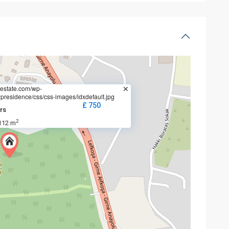
estate.com/wp-
presidence/css/css-images/idxdefault.jpg
£ 750
rs
2
112 m