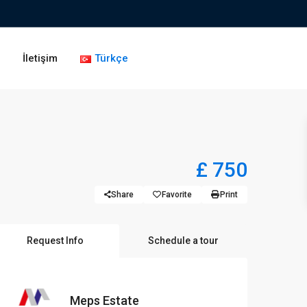
g
İletişim
Türkçe
£ 750
Share
Favorite
Print
Request Info
Schedule a tour
Meps Estate