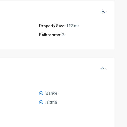
2
Property Size:
112 m
Bathrooms:
2
e
Bahçe
Isıtma