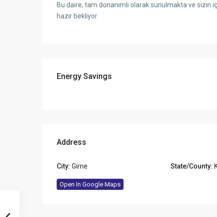
Bu daire, tam donanımlı olarak sunulmakta ve sizin 
hazır bekliyor.
Energy Savings
Address
City:
Girne
State/County:
K
Open In Google Maps