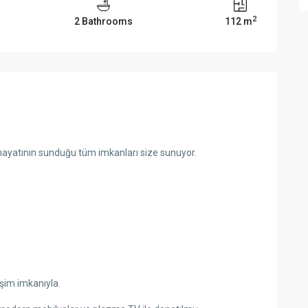
2
2 Bathrooms
112 m
hayatının sunduğu tüm imkanları size sunuyor.
şim imkanıyla.