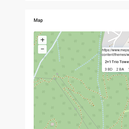
Map
https://www.meps
content/themes/w
2+1 Trio Towe
3 BD
2 BA