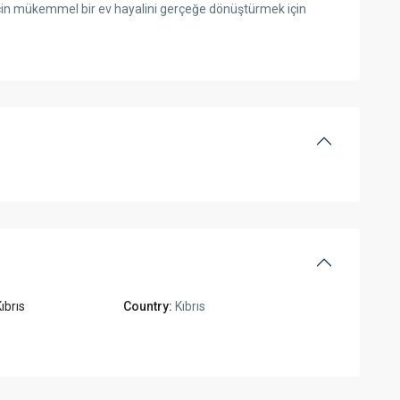
için mükemmel bir ev hayalini gerçeğe dönüştürmek için
ıbrıs
Country:
Kıbrıs