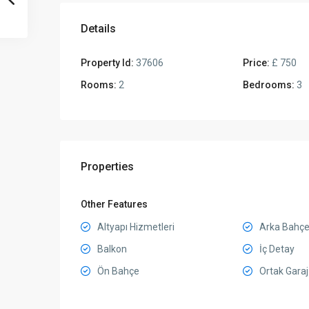
Details
Property Id:
37606
Price:
£ 750
Rooms:
2
Bedrooms:
3
Properties
Other Features
Altyapı Hizmetleri
Arka Bahç
Balkon
İç Detay
Ön Bahçe
Ortak Garaj