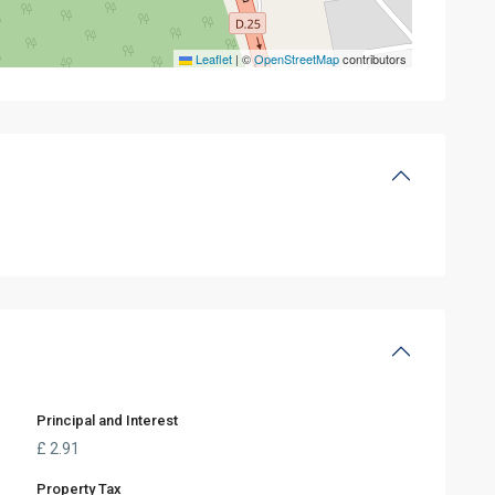
Leaflet
|
©
OpenStreetMap
contributors
Principal and Interest
£
2.91
Property Tax