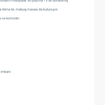
 modern mobilyalar ve plazma TV ile donatılmış.
 klima ile, makyaj masası da bulunuyor.
sı ve komodin.
k imkanı