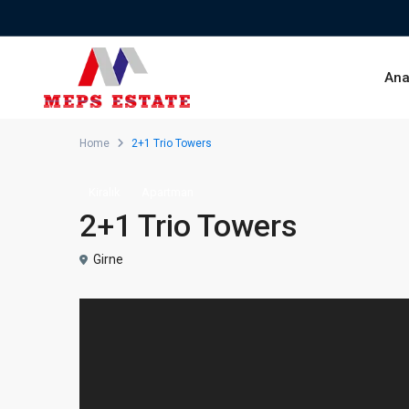
Ana
Home
2+1 Trio Towers
Kiralık
Apartman
2+1 Trio Towers
Girne