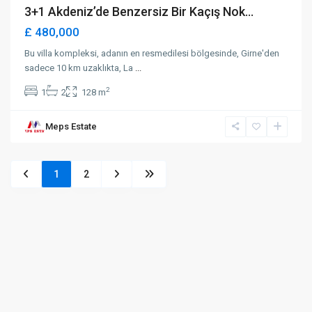
3+1 Akdeniz’de Benzersiz Bir Kaçış Nok...
£ 480,000
Bu villa kompleksi, adanın en resmedilesi bölgesinde, Girne'den
sadece 10 km uzaklıkta, La
...
2
1
2
128 m
Meps Estate
1
2