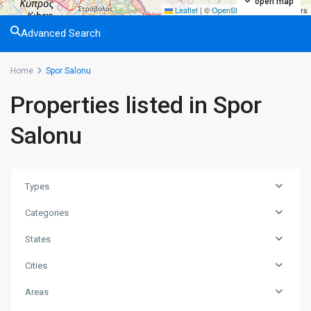
open map
Leaflet
|
©
OpenStreetMap
contributors
Advanced Search
Home
Spor Salonu
Properties listed in Spor
Salonu
Types
Categories
States
Cities
Areas