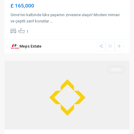
£ 165,000
Girne'nin kalbinde lüks yaşamın zirvesine ulaşın! Modern mimari
ve çeşitli zarif konutlar
...
1
1
Meps Estate
Lapta
,
Girne
Satılık