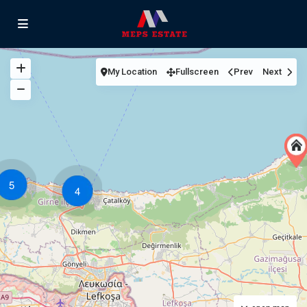
My Location
Fullscreen
Prev
Next
5
4