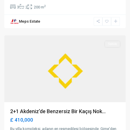
2
3
2
200 m
Meps Estate
Lapta
,
Girne
Satılık
2+1 Akdeniz’de Benzersiz Bir Kaçış Nok...
£ 410,000
Bu villa kompleksi, adanın en resmedilesi bölgesinde, Girne'den