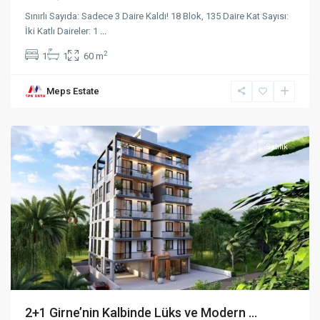
Sınırlı Sayıda: Sadece 3 Daire Kaldı! 18 Blok, 135 Daire Kat Sayısı:
İki Katlı Daireler: 1
...
2
1
1
60 m
Meps Estate
Karakum
,
Girne
Satılık
2+1 Girne’nin Kalbinde Lüks ve Modern ...