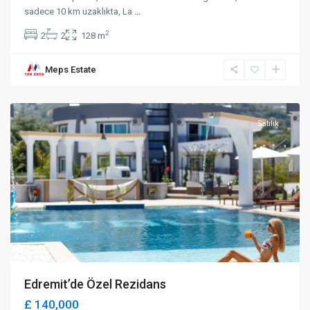
sadece 10 km uzaklıkta, La
...
2
2
2
128 m
Meps Estate
Karaoğlanoğlu
,
Girne
Satılık
Edremit’de Özel Rezidans
£ 140,000