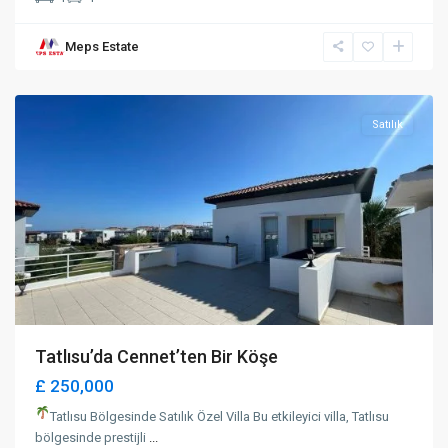
Meps Estate
Tatlısu
,
Mağusa
Satılık
Tatlısu’da Cennet’ten Bir Köşe
£ 250,000
Tatlısu Bölgesinde Satılık Özel Villa Bu etkileyici villa, Tatlısu
bölgesinde prestijli
...