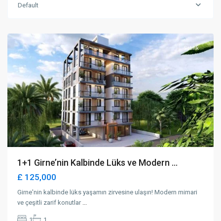
Default
Karakum
,
Girne
Satılık
1+1 Girne’nin Kalbinde Lüks ve Modern ...
£ 125,000
Girne'nin kalbinde lüks yaşamın zirvesine ulaşın! Modern mimari
ve çeşitli zarif konutlar
...
1
1