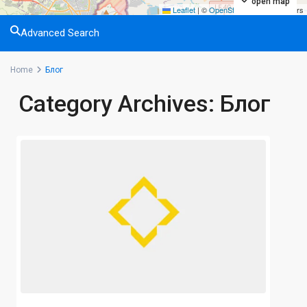
open map
Leaflet
|
©
OpenStreetMap
contributors
Advanced Search
Home
Блог
Category Archives:
Блог