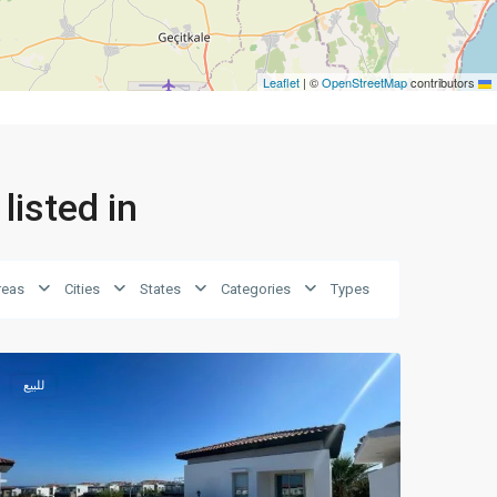
|
©
OpenStreetMap
contributors
Leaflet
perties listed in
reas
Cities
States
Categories
Types
Magusa
18
للبيع