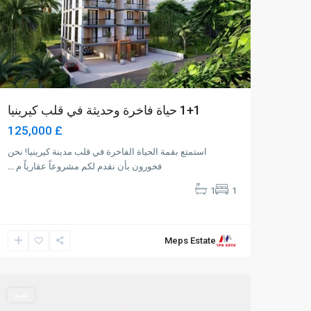
1+1 حياة فاخرة وحديثة في قلب كيرينيا
£ 125,000
استمتع بقمة الحياة الفاخرة في قلب مدينة كيرينيا! نحن
فخورون بأن نقدم لكم مشروعاً عقارياً م
...
1
1
Meps Estate
Alsancak
,
Girne
0
للبيع