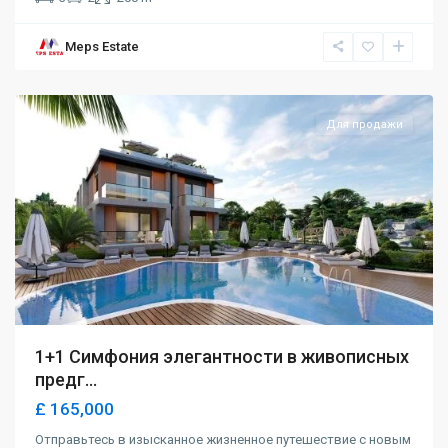
Meps Estate
Alsancak
,
Girne
Для продажи
1+1 Симфония элегантности в живописных
предг...
£ 165,000
Отправьтесь в изысканное жизненное путешествие с новым