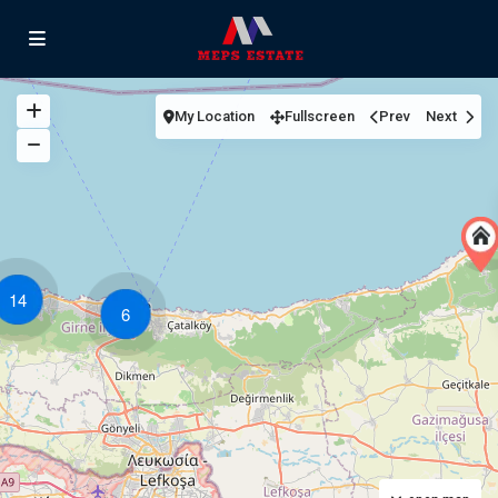
My Location
Fullscreen
Prev
Next
14
6