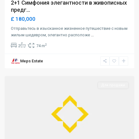
2+1 Симфония элегантности в живописных
предг...
£ 180,000
Отправьтесь в изысканное жизненное путешествие с новым
жилым шедевром, элегантно расположе
...
2
2
1
74 m
Meps Estate
Alsancak
,
Girne
Для продажи