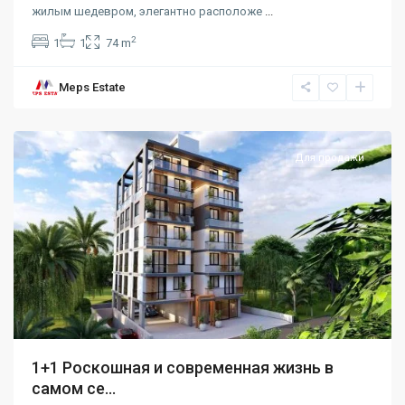
жилым шедевром, элегантно расположе
...
2
1
1
74 m
Meps Estate
Karakum
,
Girne
Для продажи
1+1 Роскошная и современная жизнь в
самом се...