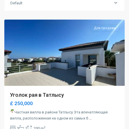
Default
Tatlısu
,
Magusa
Для продажи
Уголок рая в Татлысу
£ 250,000
Частная вилла в районе Татлысу Эта впечатляющая
вилла, расположенная на одном из самых б
...
2
3
2
200 m