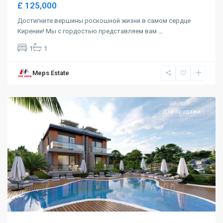
£ 125,000
Достигните вершины роскошной жизни в самом сердце
Кирении! Мы с гордостью представляем вам
...
1
1
Meps Estate
Alsancak
,
Girne
Для продажи