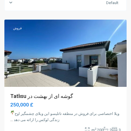
Default
Magusa
فروش
گوشه ای از بهشت ​​در Tatlısu
£ 250,000
ویلا اختصاصی برای فروش در منطقه تاتلیسو این ویلای چشمگیر اوج
زندگی لوکس را ارائه می دهد
...
2
200 m
2
3