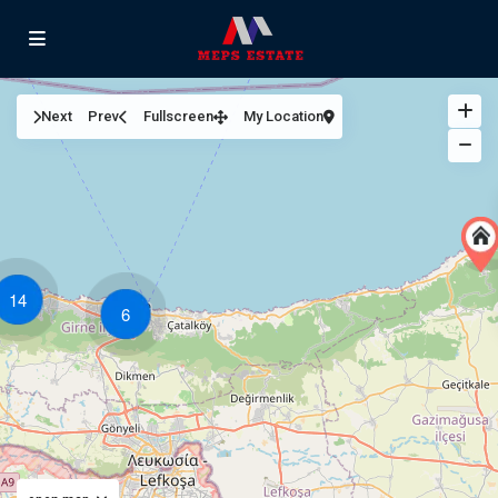
Next
Prev
Fullscreen
My Location
14
6