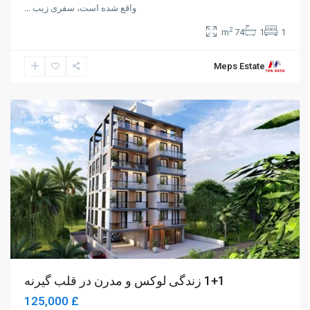
واقع شده است، سفری زیب
...
2
74 m
1
1
Meps Estate
Karakum
,
Girne
فروش
1+1 زندگی لوکس و مدرن در قلب گیرنه
£ 125,000