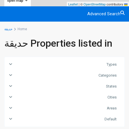
open map
|
©
OpenStreetMap
contributors
Leaflet
Advanced Search
Home
حديقة
Properties listed in حديقة
Types
Categories
States
Cities
Areas
Default