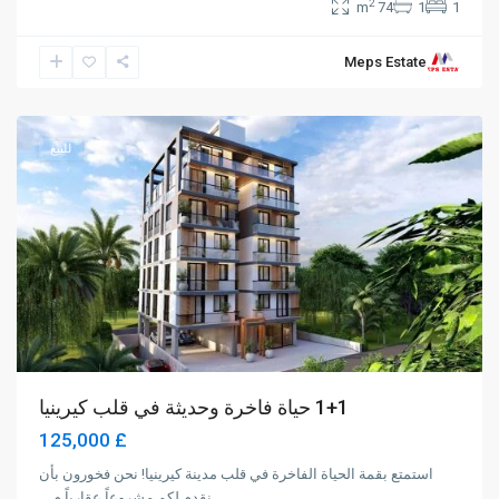
2
74 m
1
1
Meps Estate
Karakum
,
Girne
للبيع
1+1 حياة فاخرة وحديثة في قلب كيرينيا
£ 125,000
استمتع بقمة الحياة الفاخرة في قلب مدينة كيرينيا! نحن فخورون بأن
نقدم لكم مشروعاً عقارياً م
...