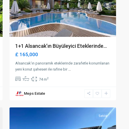
1+1 Alsancak’ın Büyüleyici Eteklerinde...
£ 165,000
Alsancak'ın panoramik eteklerinde zarafetle konumlanan
yeni konut şaheseri ile rafine bir
...
2
1
1
74 m
Meps Estate
Tatlısu
,
33
Mağusa
Satılık