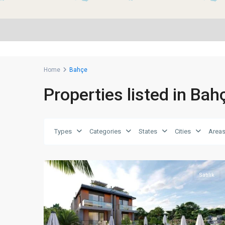
Home
Bahçe
Properties listed in Bah
Types
Categories
States
Cities
Area
Alsancak
,
18
Girne
Satılık