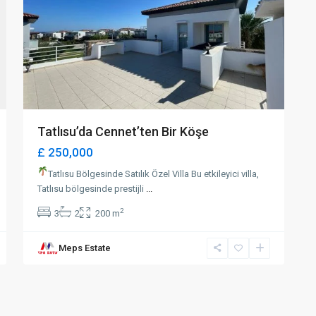
Tatlısu’da Cennet’ten Bir Köşe
£ 250,000
Tatlısu Bölgesinde Satılık Özel Villa Bu etkileyici villa,
Tatlısu bölgesinde prestijli
...
2
3
2
200 m
Meps Estate