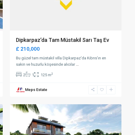
Dipkarpaz’da Tam Müstakil Sarı Taş Ev
£ 210,000
Bu güzel tam müstakil villa Dipkarpaz'da Kıbrıs'ın en
sakin ve huzurlu köşesinde alıcılar
...
2
2
1
125 m
Meps Estate
Alsancak
,
36
Girne
Satılık