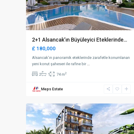
2+1 Alsancak’ın Büyüleyici Eteklerinde...
£ 180,000
Alsancak'ın panoramik eteklerinde zarafetle konumlanan
yeni konut şaheseri ile rafine bir
...
2
2
1
74 m
Meps Estate
Karakum
,
43
Girne
Satılık