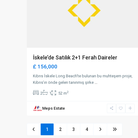
İskele’de Satılık 2+1 Ferah Daireler
£ 156,000
Kıbrıs İskele Long Beach'te bulunan bu muhteşem proje,
Kıbrıs'ın önde gelen tanınmış şirke
...
2
2
1
52 m
Meps Estate
1
2
3
4