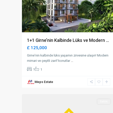
1+1 Girne’nin Kalbinde Lüks ve Modern ...
£ 125,000
Girne'nin kalbinde lüks yaşamın zirvesine ulaşın! Modern
mimari ve çeşitli zarif konutlar
...
1
1
Long
Meps Estate
Beach
,
0
İskele
Satılık