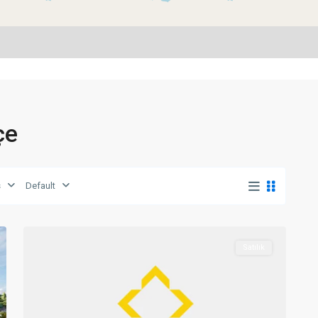
çe
s
Default
Dipkarpaz
,
0
İskele
Satılık