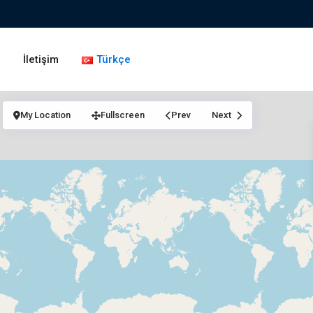
g
İletişim
Türkçe
My Location
Fullscreen
Prev
Next