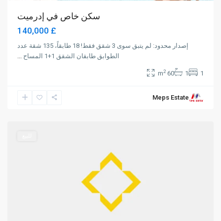
سكن خاص في إدرميت
£ 140,000
إصدار محدود: لم يتبق سوى 3 شقق فقط! 18 طابقاً، 135 شقة عدد
الطوابق طابقان الشقق 1+1 المساح
...
2
60 m
1
1
Meps Estate
Lapta
,
Girne
للبيع