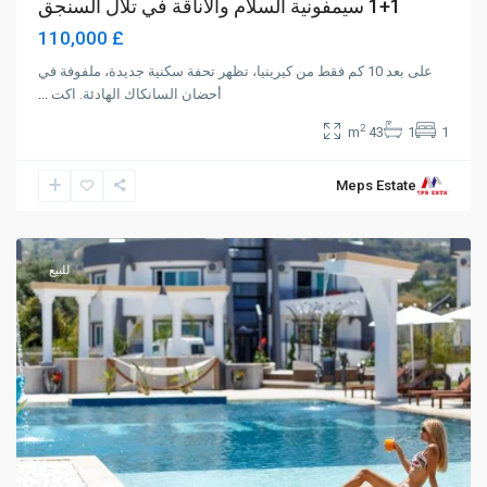
1+1 سيمفونية السلام والأناقة في تلال السنجق
£ 110,000
على بعد 10 كم فقط من كيرينيا، تظهر تحفة سكنية جديدة، ملفوفة في
أحضان السانكاك الهادئة. اكت
...
2
43 m
1
1
Meps Estate
Karaoğlanoğlu
,
Girne
للبيع