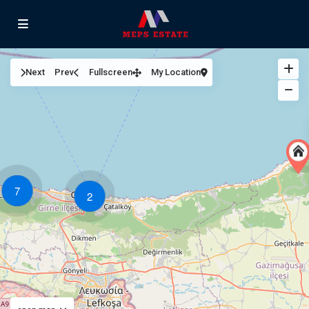
Next
Prev
Fullscreen
My Location
7
2