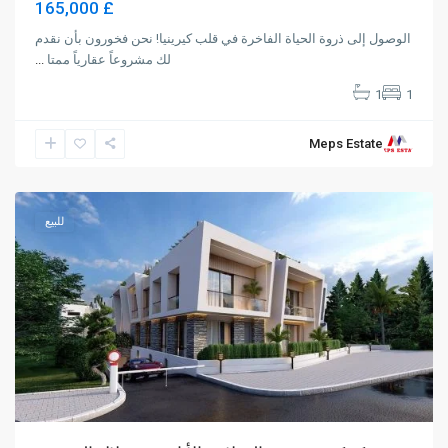
£ 165,000
الوصول إلى ذروة الحياة الفاخرة في قلب كيرينيا! نحن فخورون بأن نقدم
لك مشروعاً عقارياً ممتا
...
1
1
Meps Estate
Alsancak
,
Girne
للبيع