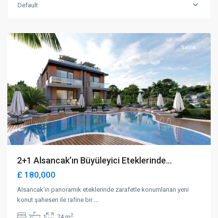
Default
Alsancak
,
Girne
Satılık
2+1 Alsancak’ın Büyüleyici Eteklerinde...
£ 180,000
Alsancak'ın panoramik eteklerinde zarafetle konumlanan yeni
konut şaheseri ile rafine bir
...
2
2
1
74 m