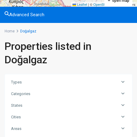
open map
Leaflet
|
©
OpenStreetMap
contributors
Advanced Search
Home
Doğalgaz
Properties listed in
Doğalgaz
Types
Categories
States
Cities
Areas