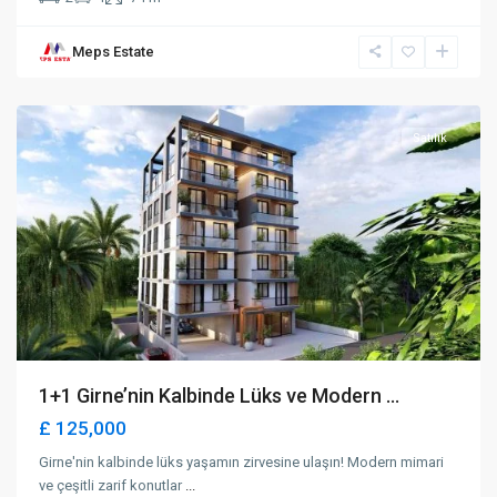
Meps Estate
Karakum
,
Girne
Satılık
1+1 Girne’nin Kalbinde Lüks ve Modern ...
£ 125,000
Girne'nin kalbinde lüks yaşamın zirvesine ulaşın! Modern mimari
ve çeşitli zarif konutlar
...