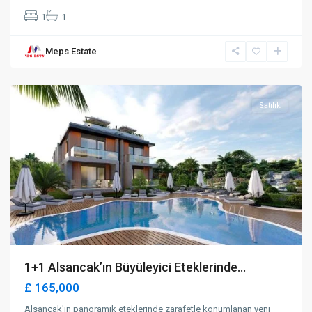
1
1
Meps Estate
Alsancak
,
Girne
Satılık
1+1 Alsancak’ın Büyüleyici Eteklerinde...
£ 165,000
Alsancak'ın panoramik eteklerinde zarafetle konumlanan yeni