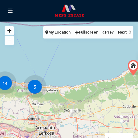
My Location
Fullscreen
Prev
Next
14
5