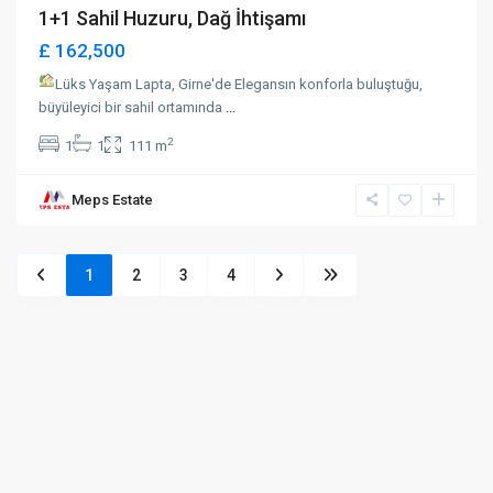
1+1 Sahil Huzuru, Dağ İhtişamı
£ 162,500
Lüks Yaşam Lapta, Girne'de Elegansın konforla buluştuğu,
büyüleyici bir sahil ortamında
...
2
1
1
111 m
Meps Estate
1
2
3
4