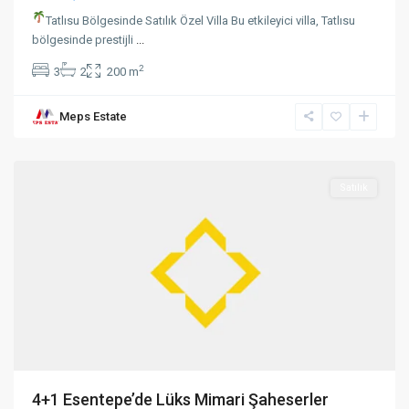
Tatlısu Bölgesinde Satılık Özel Villa Bu etkileyici villa, Tatlısu
bölgesinde prestijli
...
2
3
2
200 m
Meps Estate
Alsancak
,
Girne
Satılık
4+1 Esentepe’de Lüks Mimari Şaheserler