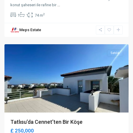
konut şaheseri ile rafine bir
...
2
1
1
74 m
Meps Estate
Tatlısu
,
Mağusa
Satılık
Tatlısu’da Cennet’ten Bir Köşe
£ 250,000