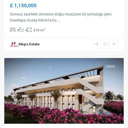
£ 1,150,000
Sonsuz zarafetin zirvesine doğru muazzam bir yolculuğa çıkın.
Esentepe, Kuzey Kıbrıs'ta bu
...
2
4
4
316 m
Meps Estate
Lapta
,
Girne
Satılık