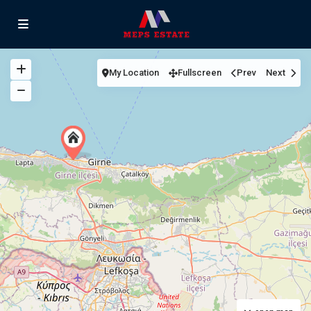
My Location
Fullscreen
Prev
Next