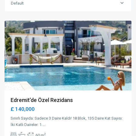
Default
Karaoğlanoğlu
,
Girne
Satılık
Edremit’de Özel Rezidans
£ 140,000
Sınırlı Sayıda: Sadece 3 Daire Kaldı! 18 Blok, 135 Daire Kat Sayısı:
İki Katlı Daireler: 1
...
2
1
1
60 m