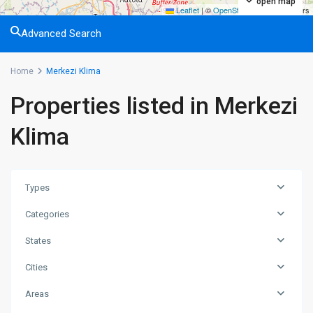
open map
Leaflet
|
©
OpenStreetMap
contributors
Advanced Search
Home
Merkezi Klima
Properties listed in Merkezi
Klima
Types
Categories
States
Cities
Areas