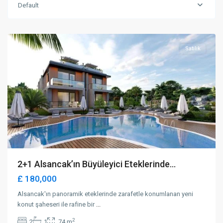
Default
Alsancak
,
Girne
Satılık
2+1 Alsancak’ın Büyüleyici Eteklerinde...
£ 180,000
Alsancak'ın panoramik eteklerinde zarafetle konumlanan yeni
konut şaheseri ile rafine bir
...
2
2
1
74 m