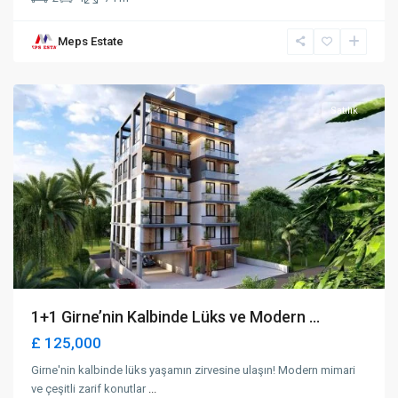
Meps Estate
Karakum
,
Girne
Satılık
1+1 Girne’nin Kalbinde Lüks ve Modern ...
£ 125,000
Girne'nin kalbinde lüks yaşamın zirvesine ulaşın! Modern mimari
ve çeşitli zarif konutlar
...