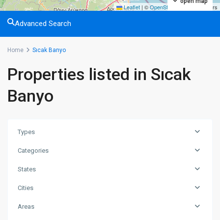
open map
Leaflet
|
©
OpenStreetMap
contributors
Advanced Search
Home
Sıcak Banyo
Properties listed in Sıcak
Banyo
Types
Categories
States
Cities
Areas