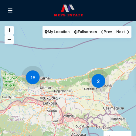
My Location
Fullscreen
Prev
Next
18
2