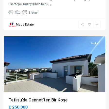
Esentepe, Kuzey Kıbrıs'ta bu
...
2
4
4
316 m
Meps Estate
Tatlısu
,
Mağusa
Satılık
Tatlısu’da Cennet’ten Bir Köşe
£ 250,000