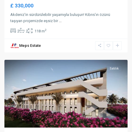
£ 330,000
Akdeniz'in sürdürülebilir yaşamıyla buluşun! Kıbrıs'ın özünü
taşıyan projemizde eşsiz bir
...
2
2
2
118 m
Meps Estate
Lapta
,
Girne
Satılık