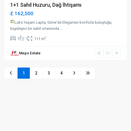
1+1 Sahil Huzuru, Dağ İhtişamı
£ 162,500
Lüks Yaşam Lapta, Girne'de Elegansın konforla buluştuğu,
büyüleyici bir sahil ortamında
...
2
1
1
111 m
Meps Estate
1
2
3
4