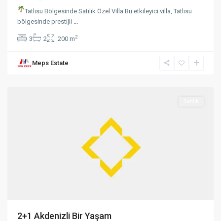
Tatlısu Bölgesinde Satılık Özel Villa Bu etkileyici villa, Tatlısu
bölgesinde prestijli
...
2
3
2
200 m
Meps Estate
Alsancak
,
Girne
Satılık
2+1 Akdenizli Bir Yaşam