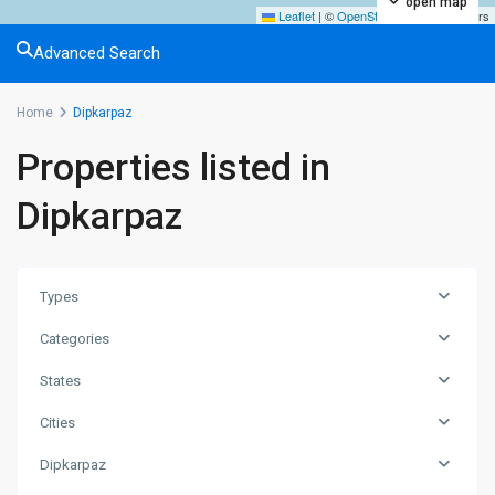
open map
Leaflet
|
©
OpenStreetMap
contributors
Advanced Search
Home
Dipkarpaz
Properties listed in
Dipkarpaz
Types
Categories
States
Cities
Dipkarpaz