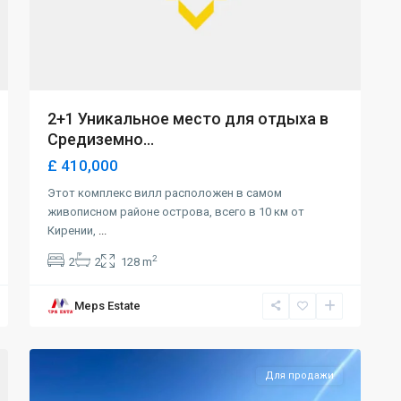
2+1 Уникальное место для отдыха в
Средиземно...
£ 410,000
Этот комплекс вилл расположен в самом
живописном районе острова, всего в 10 км от
Кирении,
...
2
2
2
128 m
Meps Estate
Tatlısu
,
35
Magusa
Для продажи