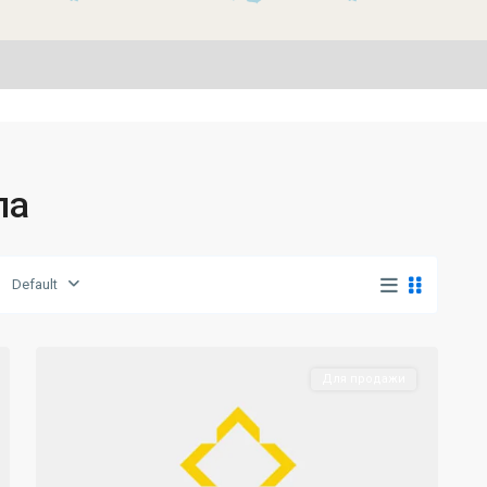
ла
Default
Lapta
,
41
Girne
Для продажи