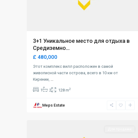
3+1 Уникальное место для отдыха в
Средиземно...
£ 480,000
Этот комплекс вилл расположен в самой
живописной части острова, всего в 10 км от
Кирении,
...
2
1
2
128 m
Meps Estate
Lapta
,
28
Girne
Для продажи