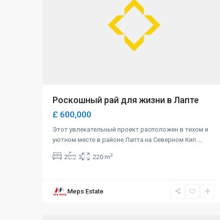
Роскошный рай для жизни в Лапте
£ 600,000
Этот увлекательный проект расположен в тихом и
уютном месте в районе Лапта на Северном Кип
...
2
2
3
220 m
Meps Estate
Alsancak
,
0
Girne