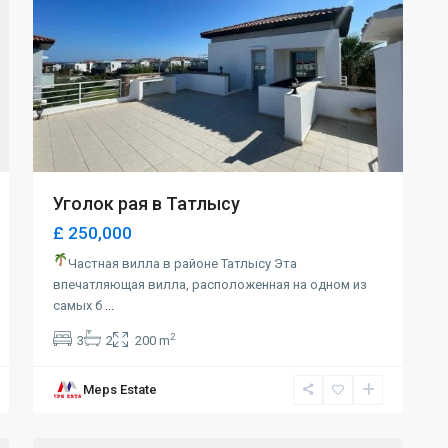
Уголок рая в Татлысу
£ 250,000
Частная вилла в районе Татлысу Эта
впечатляющая вилла, расположенная на одном из
самых б
...
2
3
2
200 m
Meps Estate
Alsancak
,
0
Girne