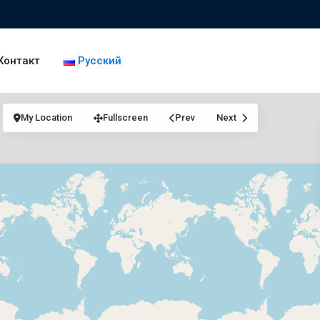
Контакт
Русский
My Location
Fullscreen
Prev
Next