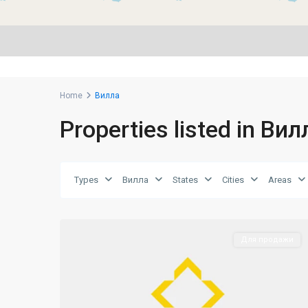
Home
Вилла
Properties listed in Вил
Types
Вилла
States
Cities
Areas
Lapta
,
27
Girne
Для продажи