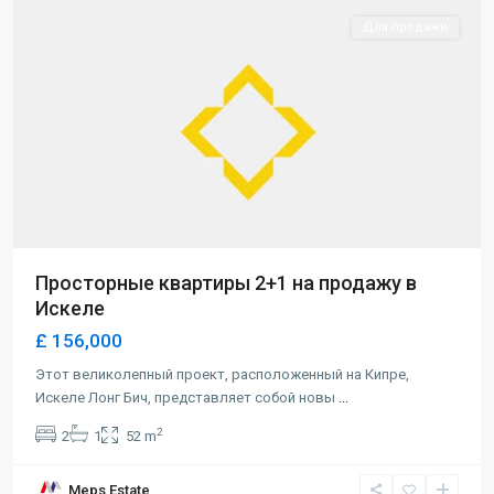
Для продажи
Просторные квартиры 2+1 на продажу в
Искеле
£ 156,000
Этот великолепный проект, расположенный на Кипре,
Искеле Лонг Бич, представляет собой новы
...
2
2
1
52 m
Meps Estate