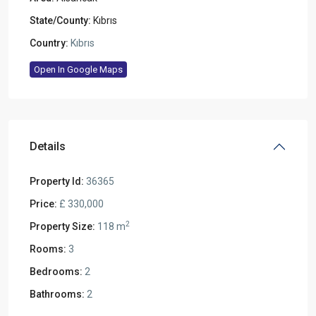
State/County:
Kıbrıs
Country:
Kıbrıs
Open In Google Maps
Details
Property Id:
36365
Price:
£ 330,000
2
Property Size:
118 m
Rooms:
3
Bedrooms:
2
Bathrooms:
2