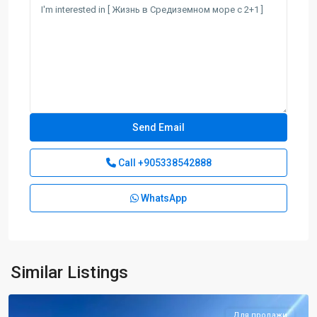
Call
+905338542888
WhatsApp
Tatlısu
,
Similar Listings
Magusa
Для продажи