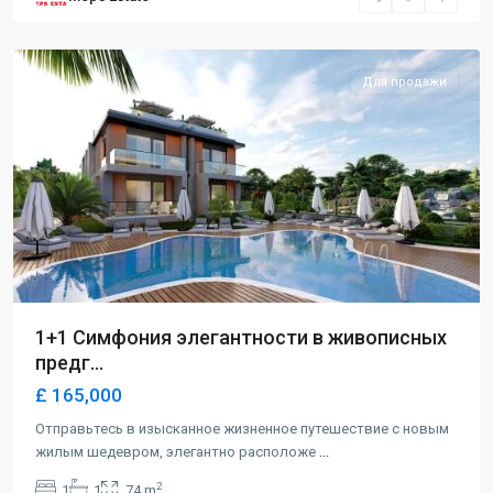
Alsancak
,
Girne
Для продажи
1+1 Симфония элегантности в живописных
предг...
£ 165,000
Отправьтесь в изысканное жизненное путешествие с новым
жилым шедевром, элегантно расположе
...
2
1
1
74 m