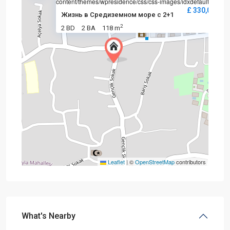
content/themes/wpresidence/css/css-images/idxdefault.jpg
£ 330,000
Жизнь в Средиземном море с 2+1
2
2 BD
2 BA
118 m
Leaflet
|
©
OpenStreetMap
contributors
What's Nearby