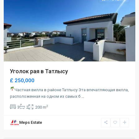
Уголок рая в Татлысу
£ 250,000
Частная вилла в районе Татлысу Эта впечатляющая вилла,
расположенная на одном из самых б
...
2
3
2
200 m
Long
Meps Estate
Beach
,
Iskele