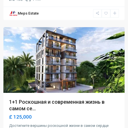
Meps Estate
Karakum
,
Girne
Для продажи
1+1 Роскошная и современная жизнь в
самом се...
£ 125,000
Достигните вершины роскошной жизни в самом сердце