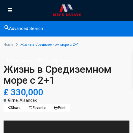
Advanced Search
Home
Жизнь в Средиземном море с 2+1
Для продажи
Многоквартирный...
Жизнь в Средиземном
море с 2+1
£ 330,000
Girne
,
Alsancak
Share
Favorite
Print