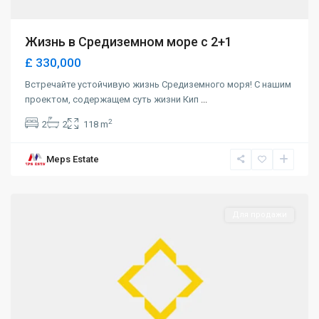
Жизнь в Средиземном море с 2+1
£ 330,000
Встречайте устойчивую жизнь Средиземного моря! С нашим
проектом, содержащем суть жизни Кип
...
2
2
2
118 m
Meps Estate
Lapta
,
Girne
Для продажи