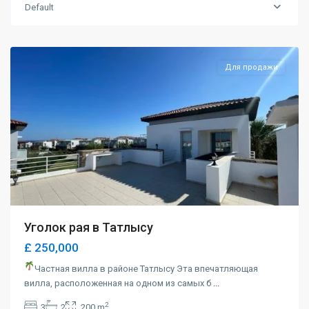
Default
Tatlısu
,
Magusa
Для продажи
Уголок рая в Татлысу
£ 250,000
Частная вилла в районе Татлысу Эта впечатляющая
вилла, расположенная на одном из самых б
...
2
3
2
200 m