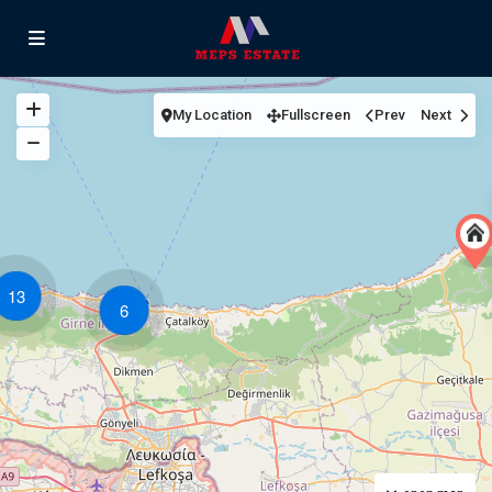
My Location
Fullscreen
Prev
Next
13
6