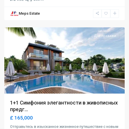
Meps Estate
Alsancak
,
Girne
Для продажи
1+1 Симфония элегантности в живописных
предг...
£ 165,000
Отправьтесь в изысканное жизненное путешествие с новым