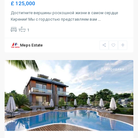
£ 125,000
Достигните вершины роскошной жизни в самом сердце
Кирении! Мы с гордостью представляем вам
...
1
1
Meps Estate
Alsancak
,
Girne
Для продажи