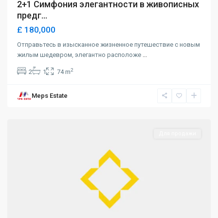
2+1 Симфония элегантности в живописных
предг...
£ 180,000
Отправьтесь в изысканное жизненное путешествие с новым
жилым шедевром, элегантно расположе
...
2
2
1
74 m
Meps Estate
Alsancak
,
Girne
Для продажи