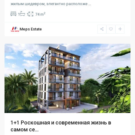
жилым шедевром, элегантно расположе
...
2
1
1
74 m
Meps Estate
Karakum
,
Girne
Для продажи
1+1 Роскошная и современная жизнь в
самом се...